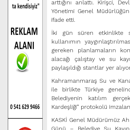
arttığını anlattı. Kirişci,
Yönetimi Genel Müdürlüğün
ifade etti.
İki gün süren etkinlikte 
kullanımın yaygınlaştırıl
gereken planlamaların kon
alacağı çalıştay ve su kay
paylaşıldığı stantlar yer alıyor
Kahramanmaraş Su ve Kanal
ile birlikte Türkiye genel
Belediyenin katılım gerçek
Kardeşliği” protokolü imzalan
KASKİ Genel Müdürümüz Ahme
Günü – Belediye Su Kayıplar