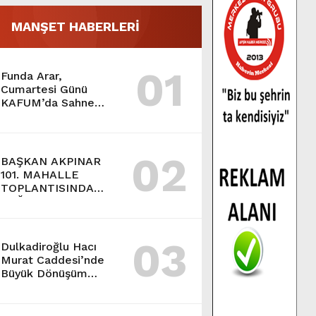
MANŞET HABERLERİ
01
Funda Arar,
Cumartesi Günü
KAFUM’da Sahne
Alacak.
02
BAŞKAN AKPINAR
101. MAHALLE
TOPLANTISINDA
BAĞLARBAŞI
MAHALLESİ
SAKİNLERİYLE
03
BULUŞTU.
Dulkadiroğlu Hacı
Murat Caddesi’nde
Büyük Dönüşüm
Başladı.