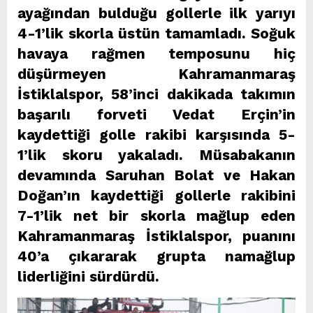
ayağından bulduğu gollerle ilk yarıyı
4-1’lik skorla üstün tamamladı. Soğuk
havaya rağmen temposunu hiç
düşürmeyen Kahramanmaraş
İstiklalspor, 58’inci dakikada takımın
başarılı forveti Vedat Erçin’in
kaydettiği golle rakibi karşısında 5-
1’lik skoru yakaladı. Müsabakanın
devamında Saruhan Bolat ve Hakan
Doğan’ın kaydettiği gollerle rakibini
7-1’lik net bir skorla mağlup eden
Kahramanmaraş İstiklalspor, puanını
40’a çıkararak grupta namağlup
liderliğini sürdürdü.