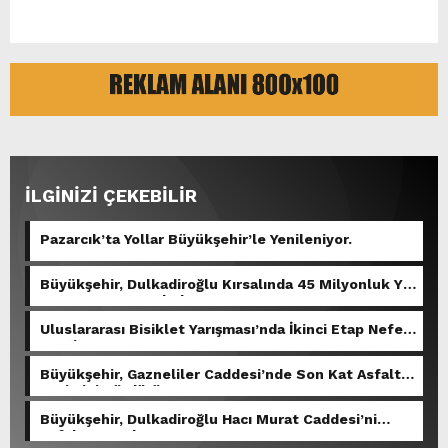
İLGİNİZİ ÇEKEBİLİR
Pazarcık’ta Yollar Büyükşehir’le Yenileniyor.
Büyükşehir, Dulkadiroğlu Kırsalında 45 Milyonluk Yol
Yatırımını Tamamladı.
Uluslararası Bisiklet Yarışması’nda İkinci Etap Nefes
Kesti.
Büyükşehir, Gazneliler Caddesi’nde Son Kat Asfalt
Serimini Sürdürüyor.
Büyükşehir, Dulkadiroğlu Hacı Murat Caddesi’ni
Asfalta Hazırlıyor.