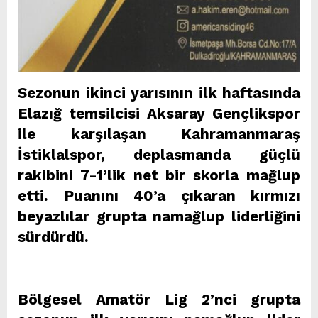
Sezonun ikinci yarısının ilk haftasında
Elazığ temsilcisi Aksaray Gençlikspor
ile karşılaşan Kahramanmaraş
İstiklalspor, deplasmanda güçlü
rakibini 7-1’lik net bir skorla mağlup
etti. Puanını 40’a çıkaran kırmızı
beyazlılar grupta namağlup liderliğini
sürdürdü.
Bölgesel Amatör Lig 2’nci grupta