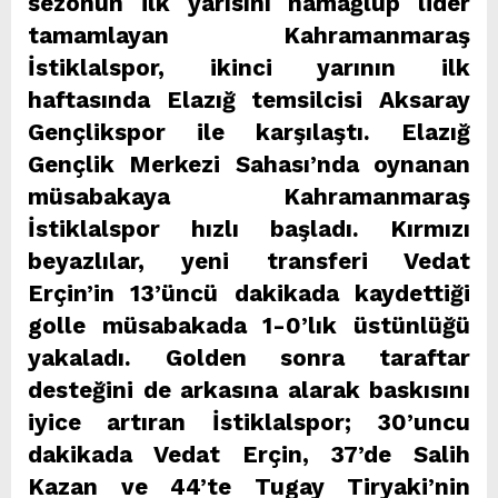
sezonun ilk yarısını namağlup lider
tamamlayan Kahramanmaraş
İstiklalspor, ikinci yarının ilk
haftasında Elazığ temsilcisi Aksaray
Gençlikspor ile karşılaştı. Elazığ
Gençlik Merkezi Sahası’nda oynanan
müsabakaya Kahramanmaraş
İstiklalspor hızlı başladı. Kırmızı
beyazlılar, yeni transferi Vedat
Erçin’in 13’üncü dakikada kaydettiği
golle müsabakada 1-0’lık üstünlüğü
yakaladı. Golden sonra taraftar
desteğini de arkasına alarak baskısını
iyice artıran İstiklalspor; 30’uncu
dakikada Vedat Erçin, 37’de Salih
Kazan ve 44’te Tugay Tiryaki’nin