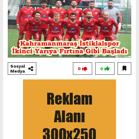
Sosyal
0
0
Medya