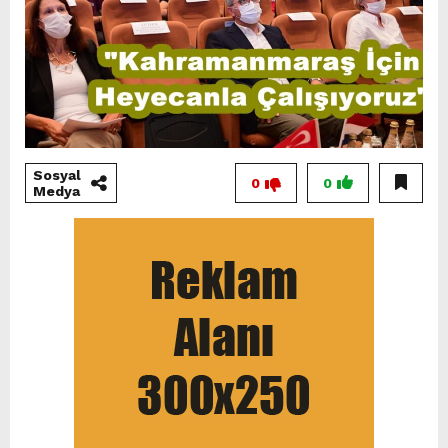
Sosyal
0
0
Medya