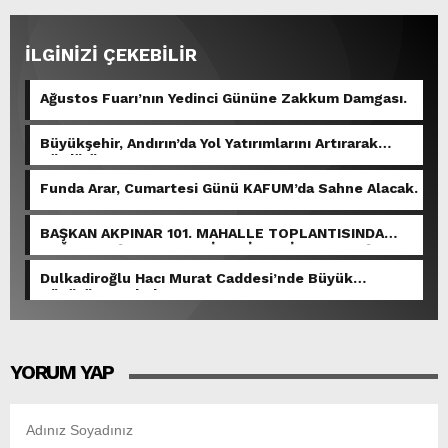
İLGİNİZİ ÇEKEBİLİR
Ağustos Fuarı’nın Yedinci Gününe Zakkum Damgası.
Büyükşehir, Andırın’da Yol Yatırımlarını Artırarak
Sürdürüyor.
Funda Arar, Cumartesi Günü KAFUM’da Sahne Alacak.
BAŞKAN AKPINAR 101. MAHALLE TOPLANTISINDA
BAĞLARBAŞI MAHALLESİ SAKİNLERİYLE BULUŞTU.
Dulkadiroğlu Hacı Murat Caddesi’nde Büyük
Dönüşüm Başladı.
YORUM YAP