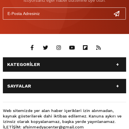
istiyorsanız eğer haber bültenine üye olun.
KATEGORİLER
ANASAYFA
GÜNDEM
SAYFALAR
SİYASET
EĞİTİM
SPOR
EKONOMİ
ANASAYFA
GÜNDEM
TEKNOLOJİ
3. SAYFA
SİYASET
EĞİTİM
Web sitemizde yer alan haber içerikleri izin alınmadan,
BÜYÜKŞEHİR BELEDİYESİ
DÜNYA
kaynak gösterilerek dahi iktibas edilemez. Kanuna aykırı ve
SPOR
EKONOMİ
FOTO GALERİ
KÜLTÜR SANAT
izinsiz olarak kopyalanamaz, başka yerde yayınlanamaz.
TEKNOLOJİ
3. SAYFA
İLETİŞİM: afsinmedyacenter@gmail.com
MAGAZİN
OTOMOBİL