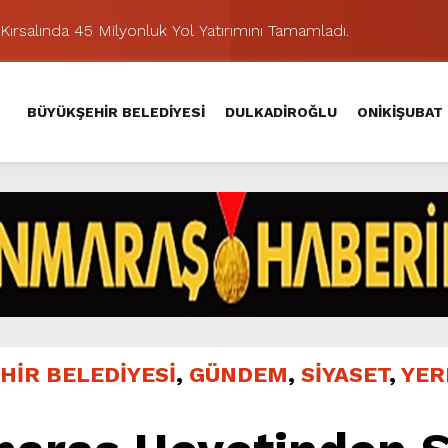
Kırsalında 45 Milyonluk Yol Yatırımını Tamamladı.
şması’nda İkinci Etap Nefes Kesti.
addesi’nde Son Kat Asfalt Serimini Sürdürüyor.
BÜYÜKŞEHİR BELEDİYESİ
DULKADİROĞLU
ONİKİŞUBAT
Hacı Murat Caddesi’ni Asfalta Hazırlıyor.
lu Kırsalına Değer Katan Yol Yatırımı.
nda Eğlence ve Nostalji Bir Aradaydı.
Yeni Düzenlemeyle Daha Akıcı Hale Geliyor.
ik Ziyafeti Yaşatacak.
stos Fuarı’nda Hayat Bulacak
hir’le Yenileniyor.
HİR BELEDİYESİ
,
GÜNDEM
,
SİYASET
,
YER