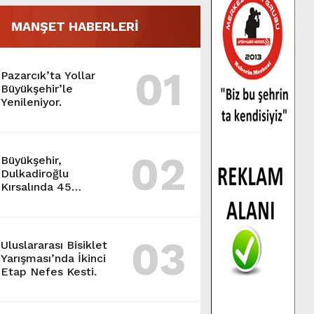
MANŞET HABERLERİ
01
Pazarcık’ta Yollar
Büyükşehir’le
Yenileniyor.
02
Büyükşehir,
Dulkadiroğlu
Kırsalında 45
Milyonluk Yol
Yatırımını Tamamladı.
03
Uluslararası Bisiklet
Yarışması’nda İkinci
Etap Nefes Kesti.