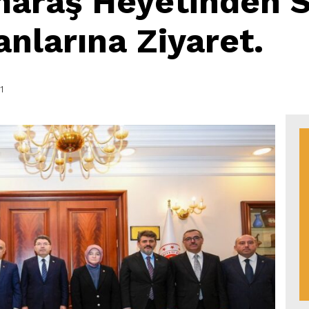
raş Heyetinden S
nlarına Ziyaret.
1