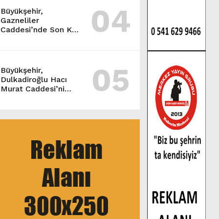
04
Büyükşehir,
Gazneliler
Caddesi’nde Son Kat
Asfalt Serimini
Sürdürüyor.
05
Büyükşehir,
Dulkadiroğlu Hacı
Murat Caddesi’ni
Asfalta Hazırlıyor.