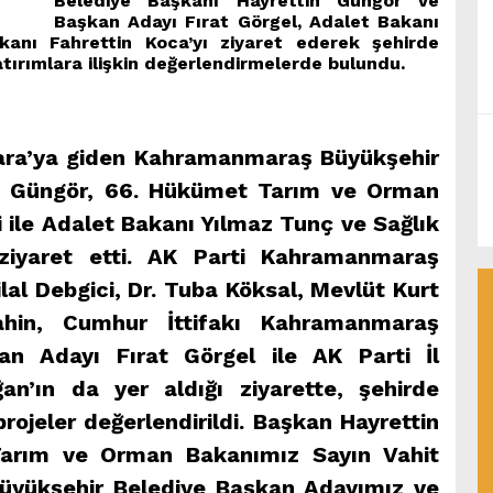
Belediye Başkanı Hayrettin Güngör ve
Başkan Adayı Fırat Görgel, Adalet Bakanı
anı Fahrettin Koca’yı ziyaret ederek şehirde
ırımlara ilişkin değerlendirmelerde bulundu.
ra’ya giden Kahramanmaraş Büyükşehir
in Güngör, 66. Hükümet Tarım ve Orman
ci ile Adalet Bakanı Yılmaz Tunç ve Sağlık
 ziyaret etti. AK Parti Kahramanmaraş
ilal Debgici, Dr. Tuba Köksal, Mevlüt Kurt
hin, Cumhur İttifakı Kahramanmaraş
an Adayı Fırat Görgel ile AK Parti İl
n’ın da yer aldığı ziyarette, şehirde
ojeler değerlendirildi. Başkan Hayrettin
arım ve Orman Bakanımız Sayın Vahit
, Büyükşehir Belediye Başkan Adayımız ve