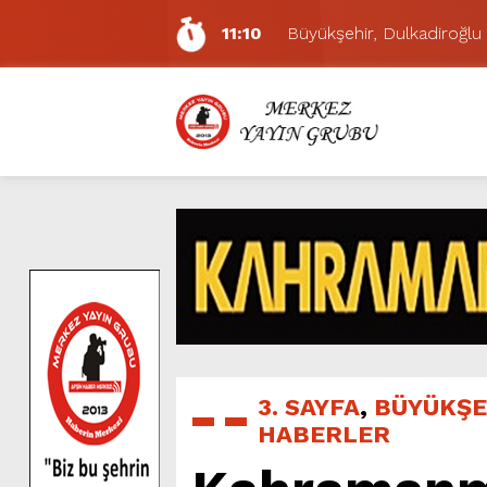
11:10
Büyükşehir, Dulkadiroğlu 
5:17
Uluslararası Bisiklet Yarı
5:15
Büyükşehir, Gazneliler C
6:54
Büyükşehir, Dulkadiroğlu 
6:53
Büyükşehir’den Dulkadiroğ
6:50
Geleneksel Ağustos Fuarı’
6:48
Tevfik Kadıoğlu Kavşağı 
10:21
Dedublüman KAFUM’da Müz
16:31
Yeşilçam’ın Efsanesi Ağu
11:14
Pazarcık’ta Yollar Büyükşe
3. SAYFA
,
BÜYÜKŞE
HABERLER