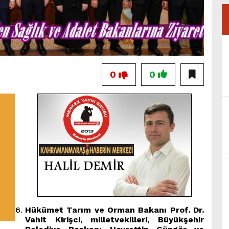
0
0
Hükümet Tarım ve Orman Bakanı Prof. Dr.
Vahit Kirişci, milletvekilleri, Büyükşehir