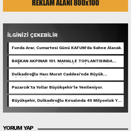
İLGİNİZİ ÇEKEBİLİR
Funda Arar, Cumartesi Günü KAFUM’da Sahne Alacak.
BAŞKAN AKPINAR 101. MAHALLE TOPLANTISINDA
BAĞLARBAŞI MAHALLESİ SAKİNLERİYLE BULUŞTU.
Dulkadiroğlu Hacı Murat Caddesi’nde Büyük
Dönüşüm Başladı.
Pazarcık’ta Yollar Büyükşehir’le Yenileniyor.
Büyükşehir, Dulkadiroğlu Kırsalında 45 Milyonluk Yol
Yatırımını Tamamladı.
YORUM YAP