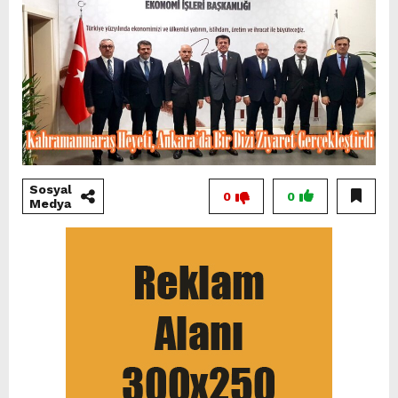
Sosyal
0
0
Medya