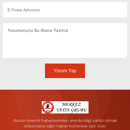
Yorum Yap
Günün önemli haberlerinden anında bilgi sahibi olmak
istiyorsanız eğer haber bültenine üye olun.