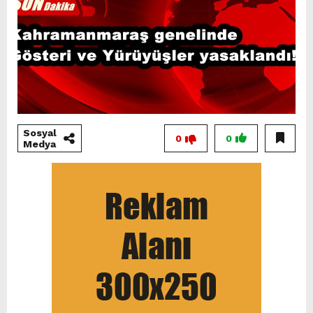
Sosyal
0
0
Medya