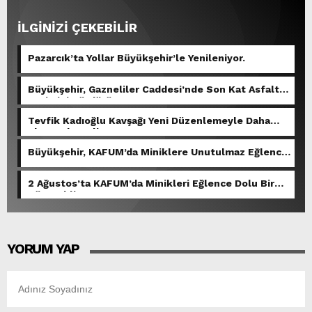
İLGİNİZİ ÇEKEBİLİR
Pazarcık’ta Yollar Büyükşehir’le Yenileniyor.
Büyükşehir, Gazneliler Caddesi’nde Son Kat Asfalt
Serimini Sürdürüyor.
Tevfik Kadıoğlu Kavşağı Yeni Düzenlemeyle Daha
Akıcı Hale Geliyor.
Büyükşehir, KAFUM’da Miniklere Unutulmaz Eğlence
Yaşattı.
2 Ağustos’ta KAFUM’da Minikleri Eğlence Dolu Bir
Gün Bekliyor.
YORUM YAP