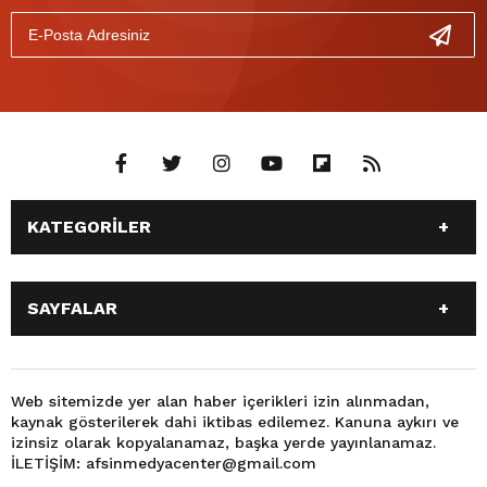
KATEGORİLER
ANASAYFA
GÜNDEM
SAYFALAR
SİYASET
EĞİTİM
SPOR
EKONOMİ
ANASAYFA
GÜNDEM
TEKNOLOJİ
3. SAYFA
SİYASET
EĞİTİM
Web sitemizde yer alan haber içerikleri izin alınmadan,
BÜYÜKŞEHİR BELEDİYESİ
DÜNYA
kaynak gösterilerek dahi iktibas edilemez. Kanuna aykırı ve
SPOR
EKONOMİ
FOTO GALERİ
KÜLTÜR SANAT
izinsiz olarak kopyalanamaz, başka yerde yayınlanamaz.
TEKNOLOJİ
3. SAYFA
İLETİŞİM: afsinmedyacenter@gmail.com
MAGAZİN
OTOMOBİL
BÜYÜKŞEHİR BELEDİYESİ
DÜNYA