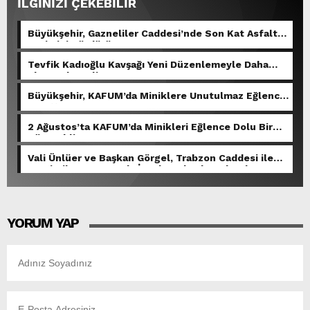
İLGİNİZİ ÇEKEBİLİR
Büyükşehir, Gazneliler Caddesi’nde Son Kat Asfalt
Serimini Sürdürüyor.
Tevfik Kadıoğlu Kavşağı Yeni Düzenlemeyle Daha
Akıcı Hale Geliyor.
Büyükşehir, KAFUM’da Miniklere Unutulmaz Eğlence
Yaşattı.
2 Ağustos’ta KAFUM’da Minikleri Eğlence Dolu Bir
Gün Bekliyor.
Vali Ünlüer ve Başkan Görgel, Trabzon Caddesi ile
Demirciler Çarşısı’nda İncelemelerde Bulundu.
YORUM YAP