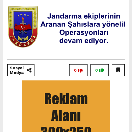
Sosyal
0
0
Medya