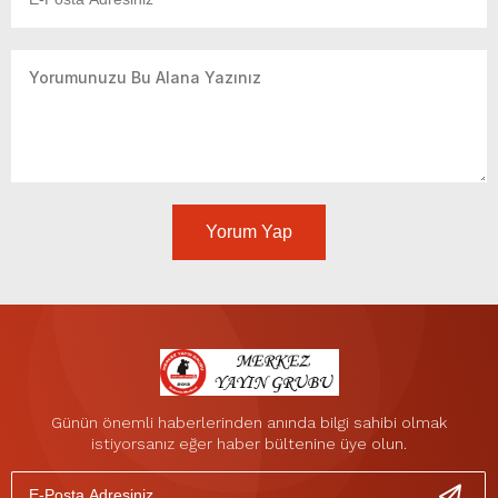
Yorum Yap
Günün önemli haberlerinden anında bilgi sahibi olmak
istiyorsanız eğer haber bültenine üye olun.