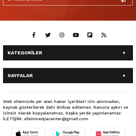
KATEGORİLER
ANASAYFA
GÜNDEM
SAYFALAR
SİYASET
EĞİTİM
SPOR
EKONOMİ
ANASAYFA
GÜNDEM
TEKNOLOJİ
3. SAYFA
SİYASET
EĞİTİM
Web sitemizde yer alan haber içerikleri izin alınmadan,
BÜYÜKŞEHİR BELEDİYESİ
DÜNYA
kaynak gösterilerek dahi iktibas edilemez. Kanuna aykırı ve
SPOR
EKONOMİ
FOTO GALERİ
KÜLTÜR SANAT
izinsiz olarak kopyalanamaz, başka yerde yayınlanamaz.
TEKNOLOJİ
3. SAYFA
İLETİŞİM: afsinmedyacenter@gmail.com
MAGAZİN
OTOMOBİL
BÜYÜKŞEHİR BELEDİYESİ
DÜNYA
SAĞLIK
VIDEO GALERİ
FOTO GALERİ
KÜLTÜR SANAT
YEREL HABERLER
KÜNYE