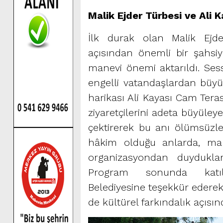
Malik Ejder Türbesi ve Ali K
İlk durak olan Malik Ejder
açısından önemli bir şahsiy
manevi önemi aktarıldı. Sessi
engelli vatandaşlardan büyük
harikası Ali Kayası Cam Teras
ziyaretçilerini adeta büyüley
çektirerek bu anı ölümsüzle
hâkim olduğu anlarda, man
organizasyondan duydukları
Program sonunda katıl
Belediyesine teşekkür edere
de kültürel farkındalık açısı