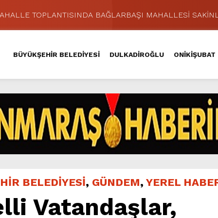
MAHALLE TOPLANTISINDA BAĞLARBAŞI MAHALLESİ SAKİNL
 Caddesi’nde Büyük Dönüşüm Başladı.
hir’le Yenileniyor.
BÜYÜKŞEHİR BELEDİYESİ
DULKADİROĞLU
ONİKİŞUBAT
Kırsalında 45 Milyonluk Yol Yatırımını Tamamladı.
şması’nda İkinci Etap Nefes Kesti.
addesi’nde Son Kat Asfalt Serimini Sürdürüyor.
Hacı Murat Caddesi’ni Asfalta Hazırlıyor.
lu Kırsalına Değer Katan Yol Yatırımı.
nda Eğlence ve Nostalji Bir Aradaydı.
ünü KAFUM’da Sahne Alacak.
HİR BELEDİYESİ
,
GÜNDEM
,
YEREL HABE
lli Vatandaşlar,