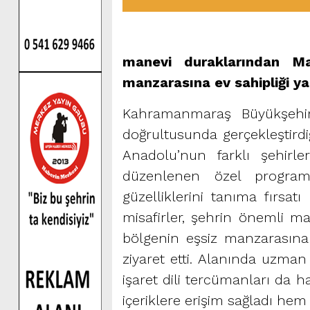
manevi duraklarından Ma
manzarasına ev sahipliği ya
Kahramanmaraş Büyükşehir B
doğrultusunda gerçekleştirdiğ
Anadolu’nun farklı şehirle
düzenlenen özel program
güzelliklerini tanıma fırsat
misafirler, şehrin önemli m
bölgenin eşsiz manzarasına 
ziyaret etti. Alanında uzman 
işaret dili tercümanları da ha
içeriklere erişim sağladı hem d