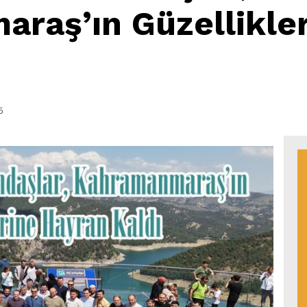
raş’ın Güzellikle
5