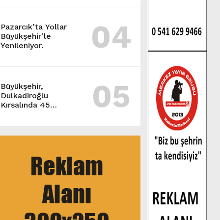
04
Pazarcık’ta Yollar
Büyükşehir’le
Yenileniyor.
05
Büyükşehir,
Dulkadiroğlu
Kırsalında 45
Milyonluk Yol
Yatırımını Tamamladı.