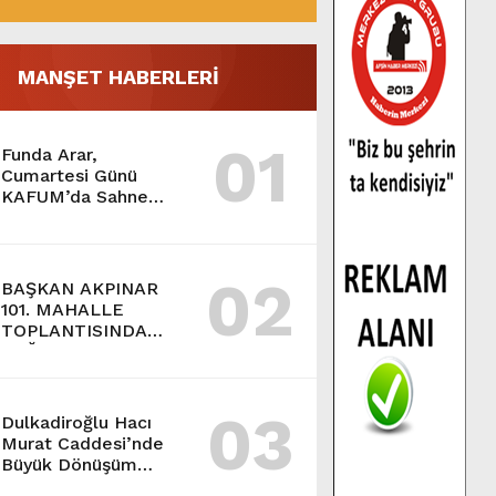
MANŞET HABERLERİ
01
Funda Arar,
Cumartesi Günü
KAFUM’da Sahne
Alacak.
02
BAŞKAN AKPINAR
101. MAHALLE
TOPLANTISINDA
BAĞLARBAŞI
MAHALLESİ
SAKİNLERİYLE
03
BULUŞTU.
Dulkadiroğlu Hacı
Murat Caddesi’nde
Büyük Dönüşüm
Başladı.