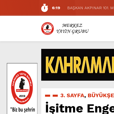
6:19
BAŞKAN AKPINAR 101. 
6:17
Dulkadiroğlu Hacı Murat
11:14
Pazarcık’ta Yollar Büyükşe
11:10
Büyükşehir, Dulkadiroğlu 
5:17
Uluslararası Bisiklet Yarı
5:15
Büyükşehir, Gazneliler C
6:54
Büyükşehir, Dulkadiroğlu 
6:53
Büyükşehir’den Dulkadiroğ
6:50
Geleneksel Ağustos Fuarı’
7:01
Funda Arar, Cumartesi G
3. SAYFA
,
BÜYÜKŞE
İşitme Enge