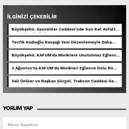
İLGİNİZİ ÇEKEBİLİR
Büyükşehir, Gazneliler Caddesi’nde Son Kat Asfalt
Serimini Sürdürüyor.
Tevfik Kadıoğlu Kavşağı Yeni Düzenlemeyle Daha
Akıcı Hale Geliyor.
Büyükşehir, KAFUM’da Miniklere Unutulmaz Eğlence
Yaşattı.
2 Ağustos’ta KAFUM’da Minikleri Eğlence Dolu Bir
Gün Bekliyor.
Vali Ünlüer ve Başkan Görgel, Trabzon Caddesi ile
Demirciler Çarşısı’nda İncelemelerde Bulundu.
YORUM YAP