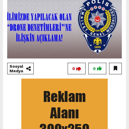
Sosyal
0
0
Medya