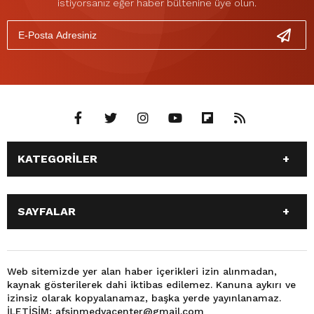
istiyorsanız eğer haber bültenine üye olun.
KATEGORİLER
ANASAYFA
GÜNDEM
SAYFALAR
SİYASET
EĞİTİM
SPOR
EKONOMİ
ANASAYFA
GÜNDEM
TEKNOLOJİ
3. SAYFA
SİYASET
EĞİTİM
Web sitemizde yer alan haber içerikleri izin alınmadan,
BÜYÜKŞEHİR BELEDİYESİ
DÜNYA
kaynak gösterilerek dahi iktibas edilemez. Kanuna aykırı ve
SPOR
EKONOMİ
FOTO GALERİ
KÜLTÜR SANAT
izinsiz olarak kopyalanamaz, başka yerde yayınlanamaz.
TEKNOLOJİ
3. SAYFA
İLETİŞİM: afsinmedyacenter@gmail.com
MAGAZİN
OTOMOBİL