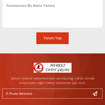
Yorum Yap
Günün önemli haberlerinden anında bilgi sahibi olmak
istiyorsanız eğer haber bültenine üye olun.