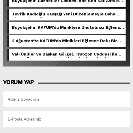
Büyükşehir, Gazneliler Caddesi’nde Son Kat Asfalt
Serimini Sürdürüyor.
Tevfik Kadıoğlu Kavşağı Yeni Düzenlemeyle Daha
Akıcı Hale Geliyor.
Büyükşehir, KAFUM’da Miniklere Unutulmaz Eğlence
Yaşattı.
2 Ağustos’ta KAFUM’da Minikleri Eğlence Dolu Bir
Gün Bekliyor.
Vali Ünlüer ve Başkan Görgel, Trabzon Caddesi ile
Demirciler Çarşısı’nda İncelemelerde Bulundu.
YORUM YAP