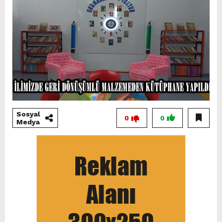
Sosyal
0
0
Medya