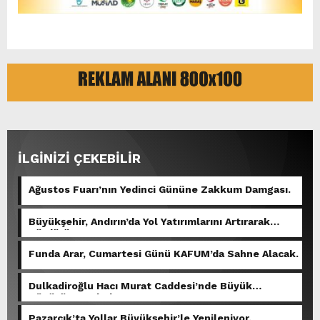
İLGİNİZİ ÇEKEBİLİR
Ağustos Fuarı’nın Yedinci Gününe Zakkum Damgası.
Büyükşehir, Andırın’da Yol Yatırımlarını Artırarak
Sürdürüyor.
Funda Arar, Cumartesi Günü KAFUM’da Sahne Alacak.
Dulkadiroğlu Hacı Murat Caddesi’nde Büyük
Dönüşüm Başladı.
Pazarcık’ta Yollar Büyükşehir’le Yenileniyor.