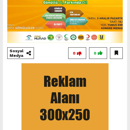
Sosyal
0
0
Medya