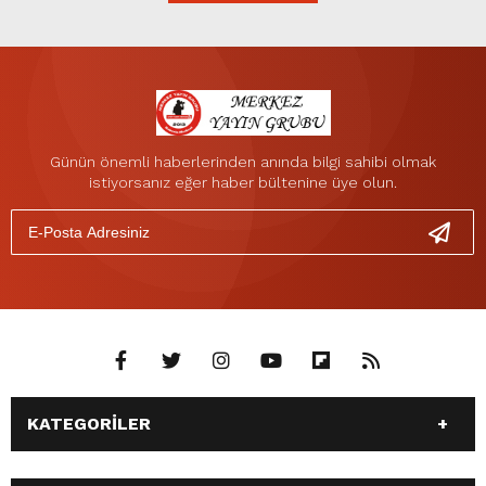
Günün önemli haberlerinden anında bilgi sahibi olmak
istiyorsanız eğer haber bültenine üye olun.
KATEGORİLER
ANASAYFA
GÜNDEM