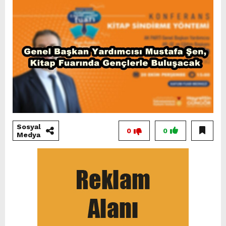
Sosyal
0
0
Medya