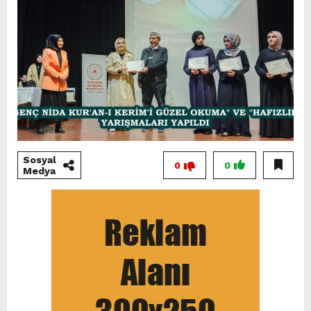
Sosyal
0
0
Medya