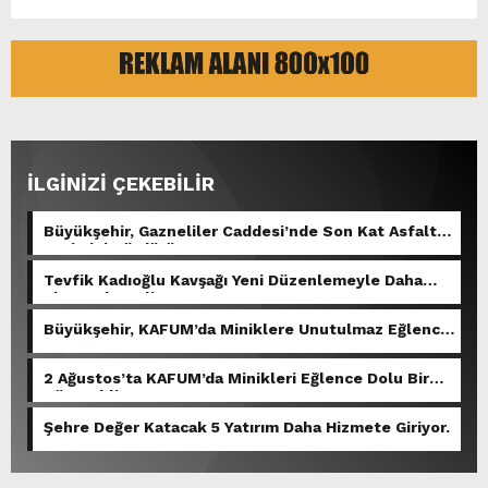
İLGİNİZİ ÇEKEBİLİR
Büyükşehir, Gazneliler Caddesi’nde Son Kat Asfalt
Serimini Sürdürüyor.
Tevfik Kadıoğlu Kavşağı Yeni Düzenlemeyle Daha
Akıcı Hale Geliyor.
Büyükşehir, KAFUM’da Miniklere Unutulmaz Eğlence
Yaşattı.
2 Ağustos’ta KAFUM’da Minikleri Eğlence Dolu Bir
Gün Bekliyor.
Şehre Değer Katacak 5 Yatırım Daha Hizmete Giriyor.