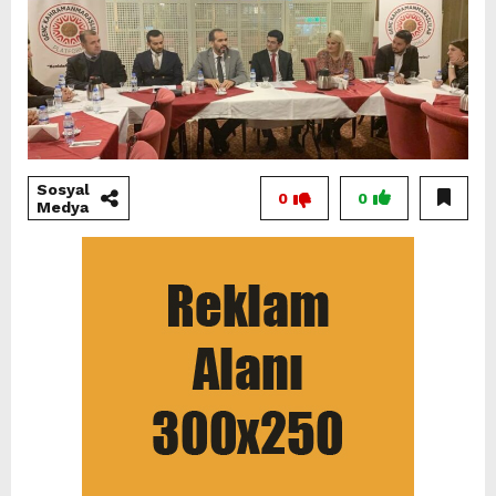
Sosyal
0
0
Medya