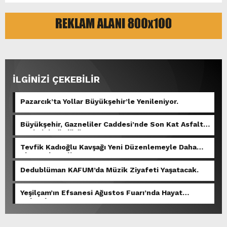
İLGİNİZİ ÇEKEBİLİR
Pazarcık’ta Yollar Büyükşehir’le Yenileniyor.
Büyükşehir, Gazneliler Caddesi’nde Son Kat Asfalt
Serimini Sürdürüyor.
Tevfik Kadıoğlu Kavşağı Yeni Düzenlemeyle Daha
Akıcı Hale Geliyor.
Dedublüman KAFUM’da Müzik Ziyafeti Yaşatacak.
Yeşilçam’ın Efsanesi Ağustos Fuarı’nda Hayat
Bulacak