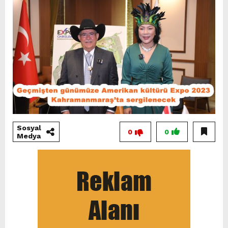
Sosyal
0
0
Medya