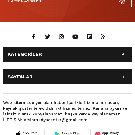
KATEGORİLER
ANASAYFA
GÜNDEM
SAYFALAR
SİYASET
EĞİTİM
SPOR
EKONOMİ
ANASAYFA
GÜNDEM
TEKNOLOJİ
3. SAYFA
SİYASET
EĞİTİM
Web sitemizde yer alan haber içerikleri izin alınmadan,
BÜYÜKŞEHİR BELEDİYESİ
DÜNYA
kaynak gösterilerek dahi iktibas edilemez. Kanuna aykırı ve
SPOR
EKONOMİ
FOTO GALERİ
KÜLTÜR SANAT
izinsiz olarak kopyalanamaz, başka yerde yayınlanamaz.
TEKNOLOJİ
3. SAYFA
İLETİŞİM: afsinmedyacenter@gmail.com
MAGAZİN
OTOMOBİL
BÜYÜKŞEHİR BELEDİYESİ
DÜNYA
SAĞLIK
VIDEO GALERİ
FOTO GALERİ
KÜLTÜR SANAT