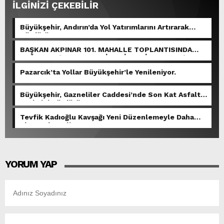
İLGİNİZİ ÇEKEBİLİR
Büyükşehir, Andırın’da Yol Yatırımlarını Artırarak
Sürdürüyor.
BAŞKAN AKPINAR 101. MAHALLE TOPLANTISINDA
BAĞLARBAŞI MAHALLESİ SAKİNLERİYLE BULUŞTU.
Pazarcık’ta Yollar Büyükşehir’le Yenileniyor.
Büyükşehir, Gazneliler Caddesi’nde Son Kat Asfalt
Serimini Sürdürüyor.
Tevfik Kadıoğlu Kavşağı Yeni Düzenlemeyle Daha
Akıcı Hale Geliyor.
YORUM YAP