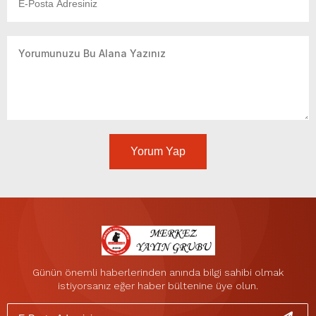
Yorum Yap
Günün önemli haberlerinden anında bilgi sahibi olmak
istiyorsanız eğer haber bültenine üye olun.