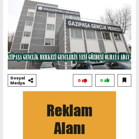
Sosyal
0
0
Medya