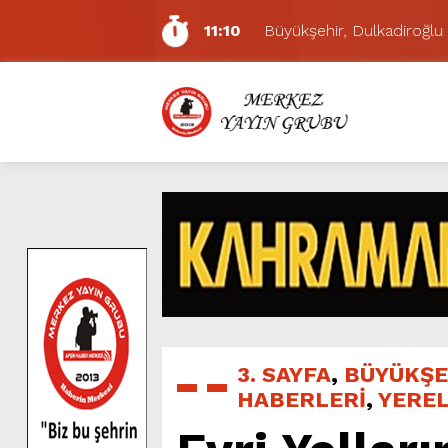
11:10
Büyükşehir, Dulkadiroğlu 
5:17
Uluslararası Bisiklet Yarı
5:15
Büyükşehir, Gazneliler C
6:54
Büyükşehir, Dulkadiroğlu 
6:53
Büyükşehir’den Dulkadiroğ
6:50
Geleneksel Ağustos Fuarı’
6:48
Tevfik Kadıoğlu Kavşağı 
10:21
Dedublüman KAFUM’da Müz
16:31
Yeşilçam’ın Efsanesi Ağu
11:14
Pazarcık’ta Yollar Büyükşe
3. SAYFA
,
BÜYÜKŞE
HABERLERİ
,
YERE