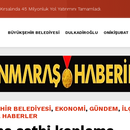
Kırsalında 45 Milyonluk Yol Yatırımını Tamamladı.
şması’nda İkinci Etap Nefes Kesti.
addesi’nde Son Kat Asfalt Serimini Sürdürüyor.
BÜYÜKŞEHİR BELEDİYESİ
DULKADİROĞLU
ONİKİŞUBAT
Hacı Murat Caddesi’ni Asfalta Hazırlıyor.
lu Kırsalına Değer Katan Yol Yatırımı.
nda Eğlence ve Nostalji Bir Aradaydı.
Yeni Düzenlemeyle Daha Akıcı Hale Geliyor.
ik Ziyafeti Yaşatacak.
stos Fuarı’nda Hayat Bulacak
hir’le Yenileniyor.
HİR BELEDİYESİ
,
EKONOMİ
,
GÜNDEM
,
İL
L HABERLER