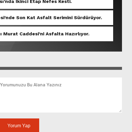
sı’nda İkinci Etap Nefes Kesti.
si’nde Son Kat Asfalt Serimini Sürdürüyor.
ı Murat Caddesi’ni Asfalta Hazırlıyor.
Yorum Yap