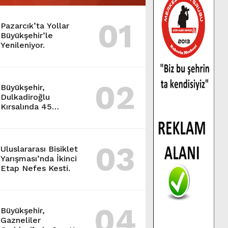
01
Pazarcık’ta Yollar
Büyükşehir’le
Yenileniyor.
02
Büyükşehir,
Dulkadiroğlu
Kırsalında 45
Milyonluk Yol
Yatırımını Tamamladı.
03
Uluslararası Bisiklet
Yarışması’nda İkinci
Etap Nefes Kesti.
04
Büyükşehir,
Gazneliler