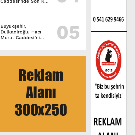
Caddesi’nde Son Kat
Asfalt Serimini
Sürdürüyor.
05
Büyükşehir,
Dulkadiroğlu Hacı
Murat Caddesi’ni
Asfalta Hazırlıyor.