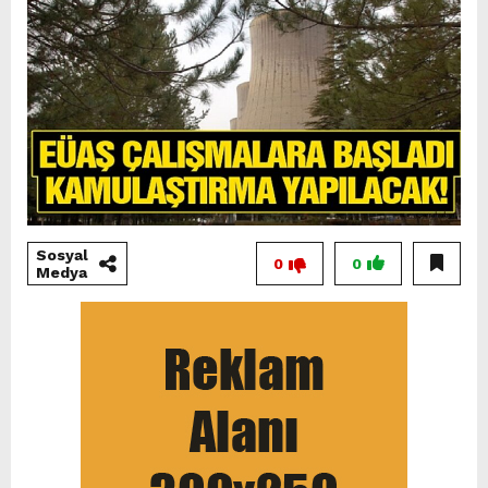
Sosyal
0
0
Medya