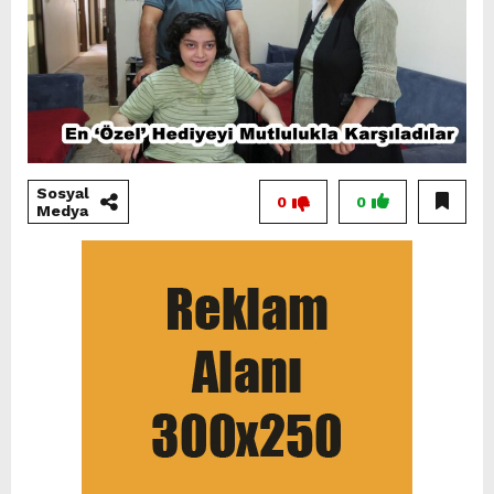
Sosyal
0
0
Medya