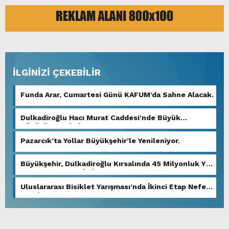
İLGİNİZİ ÇEKEBİLİR
Funda Arar, Cumartesi Günü KAFUM’da Sahne Alacak.
Dulkadiroğlu Hacı Murat Caddesi’nde Büyük
Dönüşüm Başladı.
Pazarcık’ta Yollar Büyükşehir’le Yenileniyor.
Büyükşehir, Dulkadiroğlu Kırsalında 45 Milyonluk Yol
Yatırımını Tamamladı.
Uluslararası Bisiklet Yarışması’nda İkinci Etap Nefes
Kesti.