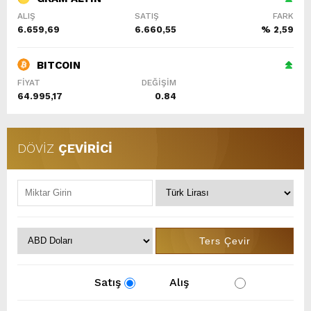
ALIŞ
SATIŞ
FARK
6.659,69
6.660,55
% 2,59
BITCOIN
FİYAT
DEĞİŞİM
64.995,17
0.84
DÖVİZ
ÇEVİRİCİ
Satış
Alış