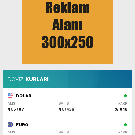
DÖVİZ
KURLARI
DOLAR
ALIŞ
SATIŞ
FARK
47,6787
47,7436
% 0.18
EURO
ALIŞ
SATIŞ
FARK