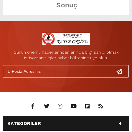
Günün önemli haberlerinden anında bilgi sahibi olmak
istiyorsanız eğer haber bültenine üye olun.
KATEGORİLER