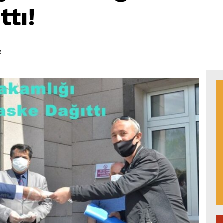
tı!
9