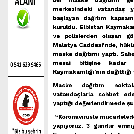
bin maske dağıtımı gerç
merkezindeki vatandaş y
başlayan dağıtım kapsam
kuruldu. Elbistan Kaymaka
ve polislerden oluşan gör
Malatya Caddesi’nde, hük
maske dağıtımı yaptı. Sab
mesai bitişine kadar 
Kaymakamlığı’nın dağıttığı 
Maske dağıtım noktal
vatandaşlarla sohbet ed
yaptığı değerlendirmede şun
“Koronavirüsle mücadelede
yapıyoruz. 3 gündür emniy