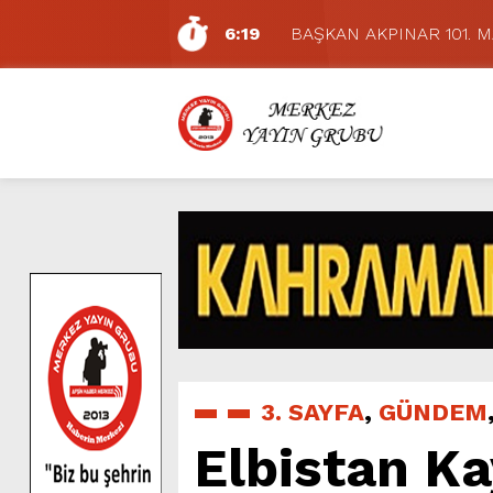
6:19
BAŞKAN AKPINAR 101. 
6:17
Dulkadiroğlu Hacı Murat
11:14
Pazarcık’ta Yollar Büyükşe
11:10
Büyükşehir, Dulkadiroğlu 
5:17
Uluslararası Bisiklet Yarı
5:15
Büyükşehir, Gazneliler C
6:54
Büyükşehir, Dulkadiroğlu 
6:53
Büyükşehir’den Dulkadiroğ
6:50
Geleneksel Ağustos Fuarı’
7:01
Funda Arar, Cumartesi G
3. SAYFA
,
GÜNDEM
Elbistan Ka