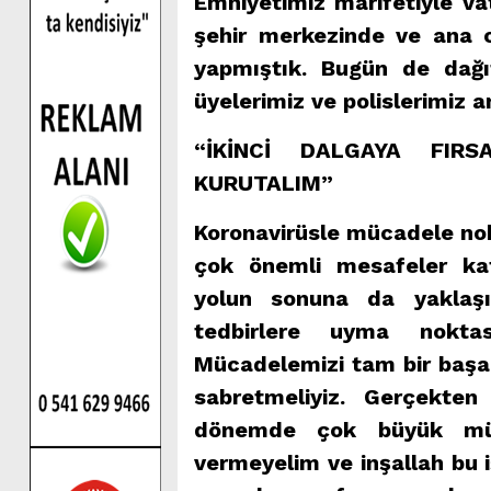
Emniyetimiz marifetiyle v
şehir merkezinde ve ana 
yapmıştık. Bugün de dağı
üyelerimiz ve polislerimiz a
“İKİNCİ DALGAYA FIR
KURUTALIM”
Koronavirüsle mücadele no
çok önemli mesafeler kat
yolun sonuna da yaklaşı
tedbirlere uyma noktas
Mücadelemizi tam bir başar
sabretmeliyiz. Gerçekten
dönemde çok büyük mücad
vermeyelim ve inşallah bu 