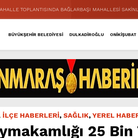
MAHALLE TOPLANTISINDA BAĞLARBAŞI MAHALLESİ SAKİNL
 Caddesi’nde Büyük Dönüşüm Başladı.
hir’le Yenileniyor.
BÜYÜKŞEHİR BELEDİYESİ
DULKADİROĞLU
ONİKİŞUBAT
Kırsalında 45 Milyonluk Yol Yatırımını Tamamladı.
şması’nda İkinci Etap Nefes Kesti.
addesi’nde Son Kat Asfalt Serimini Sürdürüyor.
Hacı Murat Caddesi’ni Asfalta Hazırlıyor.
lu Kırsalına Değer Katan Yol Yatırımı.
nda Eğlence ve Nostalji Bir Aradaydı.
ünü KAFUM’da Sahne Alacak.
,
İLÇE HABERLERİ
,
SAĞLIK
,
YEREL HABE
ymakamlığı 25 Bin 