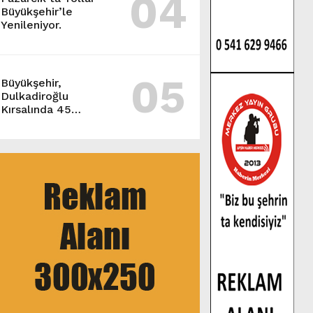
04
Büyükşehir’le
Yenileniyor.
05
Büyükşehir,
Dulkadiroğlu
Kırsalında 45
Milyonluk Yol
Yatırımını Tamamladı.