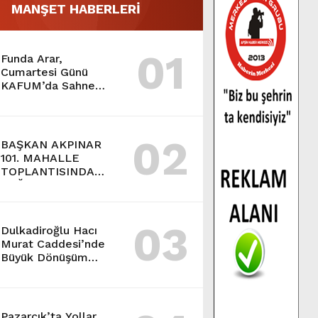
MANŞET HABERLERİ
01
Funda Arar,
Cumartesi Günü
KAFUM’da Sahne
Alacak.
02
BAŞKAN AKPINAR
101. MAHALLE
TOPLANTISINDA
BAĞLARBAŞI
MAHALLESİ
SAKİNLERİYLE
03
BULUŞTU.
Dulkadiroğlu Hacı
Murat Caddesi’nde
Büyük Dönüşüm
Başladı.
Pazarcık’ta Yollar