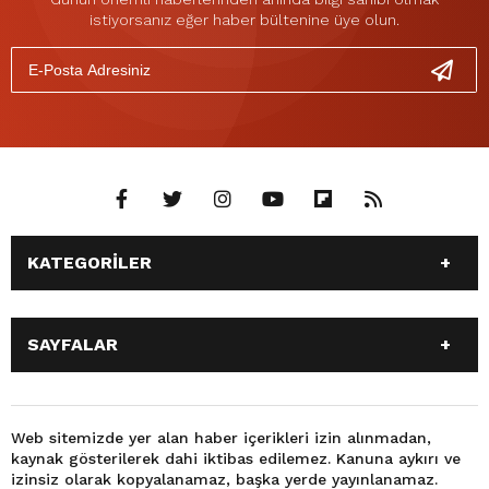
istiyorsanız eğer haber bültenine üye olun.
KATEGORİLER
ANASAYFA
GÜNDEM
SAYFALAR
SİYASET
EĞİTİM
SPOR
EKONOMİ
ANASAYFA
GÜNDEM
TEKNOLOJİ
3. SAYFA
SİYASET
EĞİTİM
Web sitemizde yer alan haber içerikleri izin alınmadan,
BÜYÜKŞEHİR BELEDİYESİ
DÜNYA
kaynak gösterilerek dahi iktibas edilemez. Kanuna aykırı ve
SPOR
EKONOMİ
FOTO GALERİ
KÜLTÜR SANAT
izinsiz olarak kopyalanamaz, başka yerde yayınlanamaz.