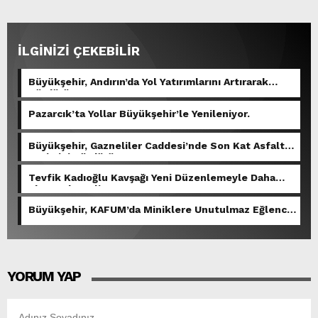
İLGİNİZİ ÇEKEBİLİR
Büyükşehir, Andırın’da Yol Yatırımlarını Artırarak
Sürdürüyor.
Pazarcık’ta Yollar Büyükşehir’le Yenileniyor.
Büyükşehir, Gazneliler Caddesi’nde Son Kat Asfalt
Serimini Sürdürüyor.
Tevfik Kadıoğlu Kavşağı Yeni Düzenlemeyle Daha
Akıcı Hale Geliyor.
Büyükşehir, KAFUM’da Miniklere Unutulmaz Eğlence
Yaşattı.
YORUM YAP