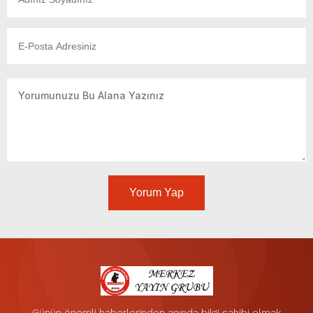
Yorum Yap
Günün önemli haberlerinden anında bilgi sahibi olmak