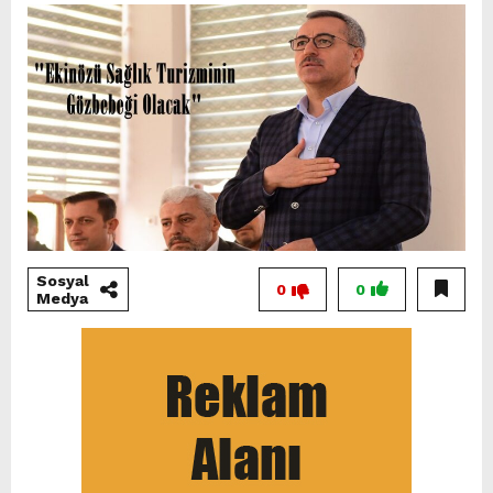
Sosyal
0
0
Medya