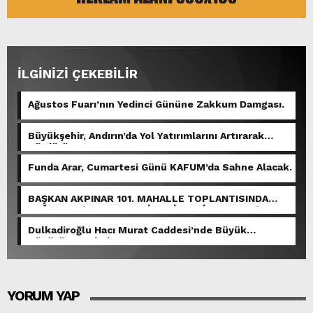
İLGİNİZİ ÇEKEBİLİR
Ağustos Fuarı’nın Yedinci Gününe Zakkum Damgası.
Büyükşehir, Andırın’da Yol Yatırımlarını Artırarak
Sürdürüyor.
Funda Arar, Cumartesi Günü KAFUM’da Sahne Alacak.
BAŞKAN AKPINAR 101. MAHALLE TOPLANTISINDA
BAĞLARBAŞI MAHALLESİ SAKİNLERİYLE BULUŞTU.
Dulkadiroğlu Hacı Murat Caddesi’nde Büyük
Dönüşüm Başladı.
YORUM YAP