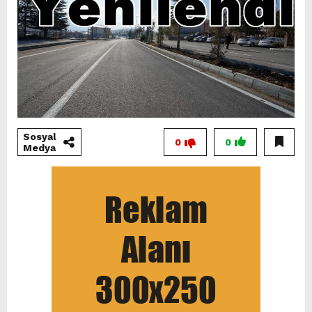
Sosyal
0
0
Medya