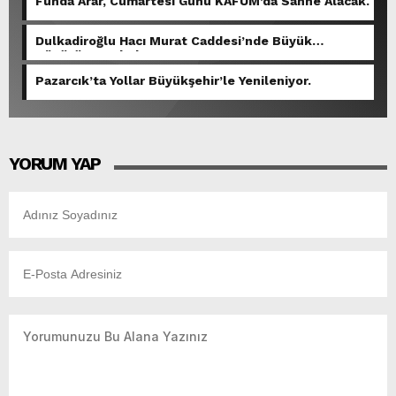
Funda Arar, Cumartesi Günü KAFUM’da Sahne Alacak.
Dulkadiroğlu Hacı Murat Caddesi’nde Büyük
Dönüşüm Başladı.
Pazarcık’ta Yollar Büyükşehir’le Yenileniyor.
YORUM YAP