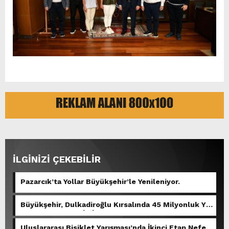
İLGİNİZİ ÇEKEBİLİR
Pazarcık’ta Yollar Büyükşehir’le Yenileniyor.
Büyükşehir, Dulkadiroğlu Kırsalında 45 Milyonluk Yol
Yatırımını Tamamladı.
Uluslararası Bisiklet Yarışması’nda İkinci Etap Nefes