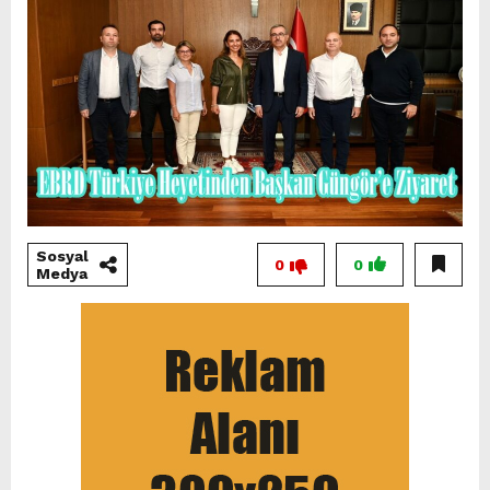
Sosyal
0
0
Medya