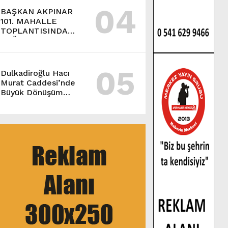
04
BAŞKAN AKPINAR
101. MAHALLE
TOPLANTISINDA
BAĞLARBAŞI
MAHALLESİ
SAKİNLERİYLE
05
BULUŞTU.
Dulkadiroğlu Hacı
Murat Caddesi’nde
Büyük Dönüşüm
Başladı.