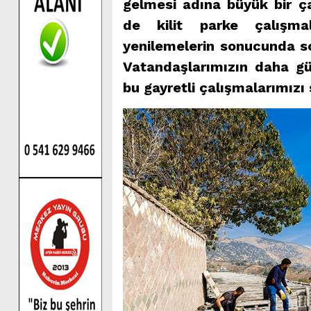
gelmesi adına büyük bir ç
de kilit parke çalışmal
yenilemelerin sonucunda so
Vatandaşlarımızın daha gü
bu gayretli çalışmalarımızı