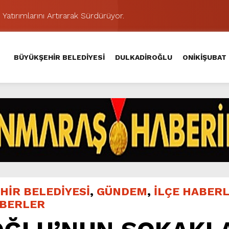
 Yatırımlarını Artırarak Sürdürüyor.
ünü KAFUM’da Sahne Alacak.
MAHALLE TOPLANTISINDA BAĞLARBAŞI MAHALLESİ SAKİNL
BÜYÜKŞEHİR BELEDİYESİ
DULKADİROĞLU
ONİKİŞUBAT
 Caddesi’nde Büyük Dönüşüm Başladı.
hir’le Yenileniyor.
Kırsalında 45 Milyonluk Yol Yatırımını Tamamladı.
şması’nda İkinci Etap Nefes Kesti.
addesi’nde Son Kat Asfalt Serimini Sürdürüyor.
Hacı Murat Caddesi’ni Asfalta Hazırlıyor.
ci Gününe Zakkum Damgası.
HİR BELEDİYESİ
,
GÜNDEM
,
İLÇE HABERL
ABERLER