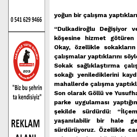
yoğun bir çalışma yaptıkları
“Dulkadiroğlu Değişiyor v
köşesine hizmet götüren 
Okay, özellikle sokaklar
çalışmalar yaptıklarını söyl
Sokak sağlıklaştırma çal
sokağı yenilediklerini k
mahallerde çalışma yaptıklar
Son olarak Göllü ve Yusufhac
parke uygulaması yaptığın
şekilde sürdürdü: “İlçe
yaşanılabilir bir hale g
sürdürüyoruz. Özellikle c