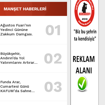
MANŞET HABERLERİ
01
Ağustos Fuarı’nın
Yedinci Gününe
Zakkum Damgası.
02
Büyükşehir,
Andırın’da Yol
Yatırımlarını Artırarak
Sürdürüyor.
03
Funda Arar,
Cumartesi Günü
KAFUM’da Sahne
Alacak.