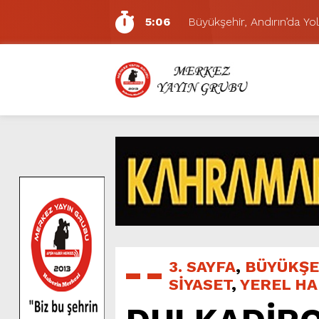
5:06
Büyükşehir, Andırın’da Yol
7:01
Funda Arar, Cumartesi G
6:19
BAŞKAN AKPINAR 101. 
6:17
Dulkadiroğlu Hacı Murat
11:14
Pazarcık’ta Yollar Büyükşe
11:10
Büyükşehir, Dulkadiroğlu 
5:17
Uluslararası Bisiklet Yarı
5:15
Büyükşehir, Gazneliler C
6:54
Büyükşehir, Dulkadiroğlu 
5:20
Ağustos Fuarı’nın Yedin
3. SAYFA
,
BÜYÜKŞE
SİYASET
,
YEREL H