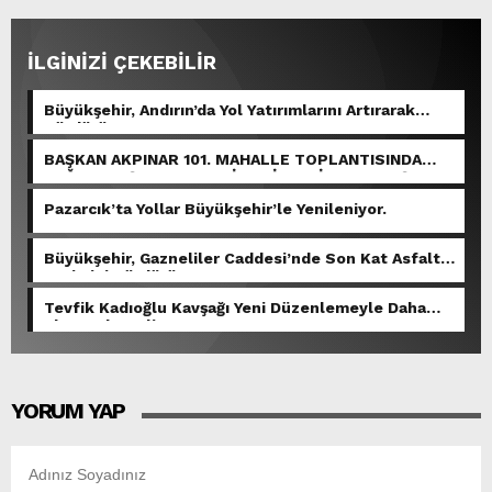
İLGİNİZİ ÇEKEBİLİR
Büyükşehir, Andırın’da Yol Yatırımlarını Artırarak
Sürdürüyor.
BAŞKAN AKPINAR 101. MAHALLE TOPLANTISINDA
BAĞLARBAŞI MAHALLESİ SAKİNLERİYLE BULUŞTU.
Pazarcık’ta Yollar Büyükşehir’le Yenileniyor.
Büyükşehir, Gazneliler Caddesi’nde Son Kat Asfalt
Serimini Sürdürüyor.
Tevfik Kadıoğlu Kavşağı Yeni Düzenlemeyle Daha
Akıcı Hale Geliyor.
YORUM YAP