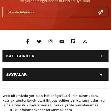
istiyorsanız eğer haber bültenine üye olun.
KATEGORİLER
ANASAYFA
GÜNDEM
SAYFALAR
SİYASET
EĞİTİM
SPOR
EKONOMİ
ANASAYFA
GÜNDEM
TEKNOLOJİ
3. SAYFA
SİYASET
EĞİTİM
Web sitemizde yer alan haber içerikleri izin alınmadan,
BÜYÜKŞEHİR BELEDİYESİ
DÜNYA
kaynak gösterilerek dahi iktibas edilemez. Kanuna aykırı ve
SPOR
EKONOMİ
FOTO GALERİ
KÜLTÜR SANAT
izinsiz olarak kopyalanamaz, başka yerde yayınlanamaz.
TEKNOLOJİ
3. SAYFA
İLETİŞİM: afsinmedyacenter@gmail.com
MAGAZİN
OTOMOBİL