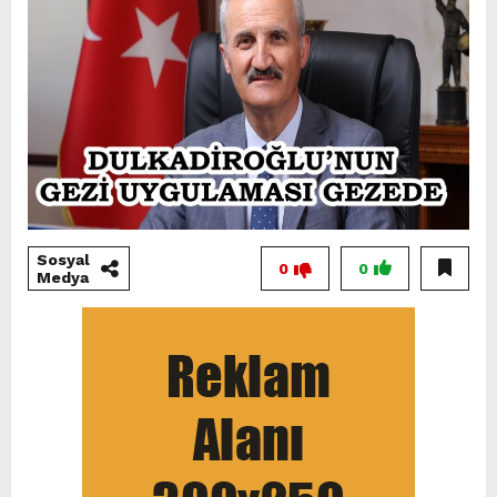
Sosyal
0
0
Medya