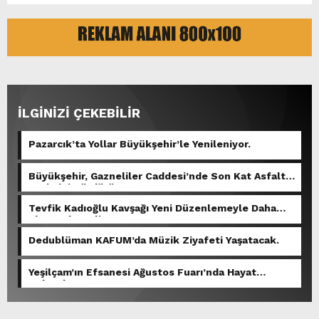
İLGİNİZİ ÇEKEBİLİR
Pazarcık’ta Yollar Büyükşehir’le Yenileniyor.
Büyükşehir, Gazneliler Caddesi’nde Son Kat Asfalt
Serimini Sürdürüyor.
Tevfik Kadıoğlu Kavşağı Yeni Düzenlemeyle Daha
Akıcı Hale Geliyor.
Dedublüman KAFUM’da Müzik Ziyafeti Yaşatacak.
Yeşilçam’ın Efsanesi Ağustos Fuarı’nda Hayat
Bulacak