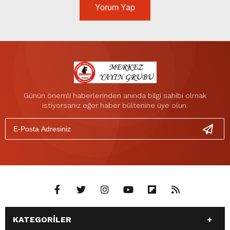
Yorum Yap
Günün önemli haberlerinden anında bilgi sahibi olmak
istiyorsanız eğer haber bültenine üye olun.
KATEGORİLER