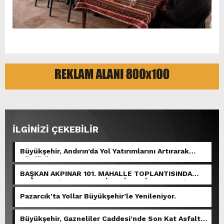
İLGİNİZİ ÇEKEBİLİR
Büyükşehir, Andırın’da Yol Yatırımlarını Artırarak
Sürdürüyor.
BAŞKAN AKPINAR 101. MAHALLE TOPLANTISINDA
BAĞLARBAŞI MAHALLESİ SAKİNLERİYLE BULUŞTU.
Pazarcık’ta Yollar Büyükşehir’le Yenileniyor.
Büyükşehir, Gazneliler Caddesi’nde Son Kat Asfalt