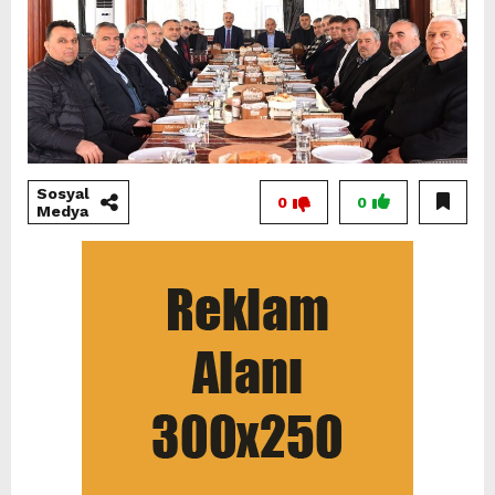
Sosyal
0
0
Medya