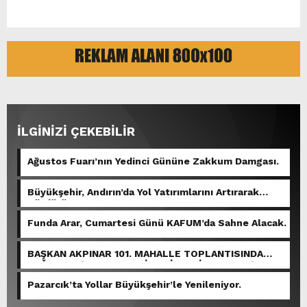
İLGİNİZİ ÇEKEBİLİR
Ağustos Fuarı’nın Yedinci Gününe Zakkum Damgası.
Büyükşehir, Andırın’da Yol Yatırımlarını Artırarak
Sürdürüyor.
Funda Arar, Cumartesi Günü KAFUM’da Sahne Alacak.
BAŞKAN AKPINAR 101. MAHALLE TOPLANTISINDA
BAĞLARBAŞI MAHALLESİ SAKİNLERİYLE BULUŞTU.
Pazarcık’ta Yollar Büyükşehir’le Yenileniyor.