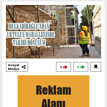
Sosyal
0
0
Medya