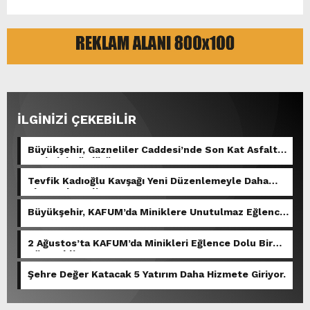
İLGİNİZİ ÇEKEBİLİR
Büyükşehir, Gazneliler Caddesi’nde Son Kat Asfalt
Serimini Sürdürüyor.
Tevfik Kadıoğlu Kavşağı Yeni Düzenlemeyle Daha
Akıcı Hale Geliyor.
Büyükşehir, KAFUM’da Miniklere Unutulmaz Eğlence
Yaşattı.
2 Ağustos’ta KAFUM’da Minikleri Eğlence Dolu Bir
Gün Bekliyor.
Şehre Değer Katacak 5 Yatırım Daha Hizmete Giriyor.