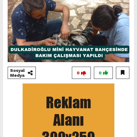
Sosyal
0
0
Medya