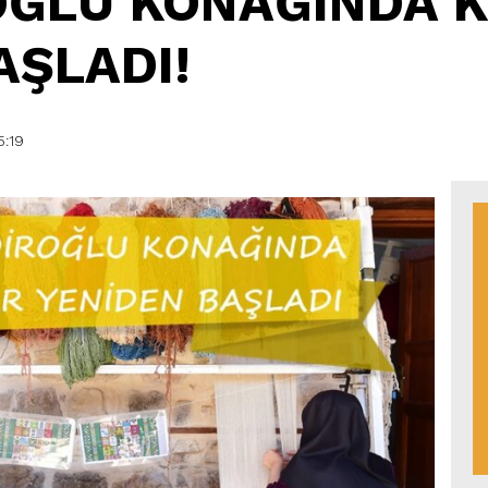
OĞLU KONAĞINDA 
AŞLADI!
:19