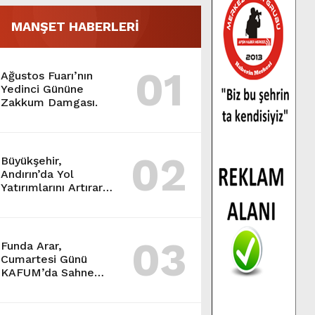
MANŞET HABERLERİ
01
Ağustos Fuarı’nın
Yedinci Gününe
Zakkum Damgası.
02
Büyükşehir,
Andırın’da Yol
Yatırımlarını Artırarak
Sürdürüyor.
03
Funda Arar,
Cumartesi Günü
KAFUM’da Sahne
Alacak.