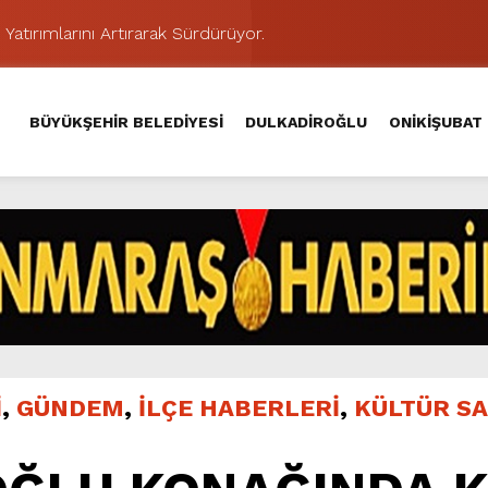
 Yatırımlarını Artırarak Sürdürüyor.
ünü KAFUM’da Sahne Alacak.
MAHALLE TOPLANTISINDA BAĞLARBAŞI MAHALLESİ SAKİNL
BÜYÜKŞEHİR BELEDİYESİ
DULKADİROĞLU
ONİKİŞUBAT
 Caddesi’nde Büyük Dönüşüm Başladı.
hir’le Yenileniyor.
Kırsalında 45 Milyonluk Yol Yatırımını Tamamladı.
şması’nda İkinci Etap Nefes Kesti.
addesi’nde Son Kat Asfalt Serimini Sürdürüyor.
Hacı Murat Caddesi’ni Asfalta Hazırlıyor.
ci Gününe Zakkum Damgası.
İ
,
GÜNDEM
,
İLÇE HABERLERİ
,
KÜLTÜR S