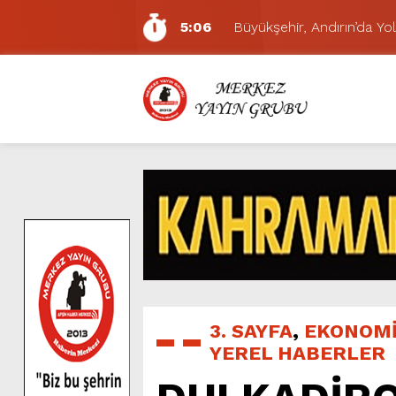
5:06
Büyükşehir, Andırın’da Yol
7:01
Funda Arar, Cumartesi G
6:19
BAŞKAN AKPINAR 101. 
6:17
Dulkadiroğlu Hacı Murat
11:14
Pazarcık’ta Yollar Büyükşe
11:10
Büyükşehir, Dulkadiroğlu 
5:17
Uluslararası Bisiklet Yarı
5:15
Büyükşehir, Gazneliler C
6:54
Büyükşehir, Dulkadiroğlu 
5:20
Ağustos Fuarı’nın Yedin
3. SAYFA
,
EKONOM
YEREL HABERLER