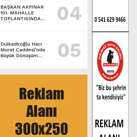
04
BAŞKAN AKPINAR
101. MAHALLE
TOPLANTISINDA
BAĞLARBAŞI
MAHALLESİ
SAKİNLERİYLE
05
BULUŞTU.
Dulkadiroğlu Hacı
Murat Caddesi’nde
Büyük Dönüşüm
Başladı.