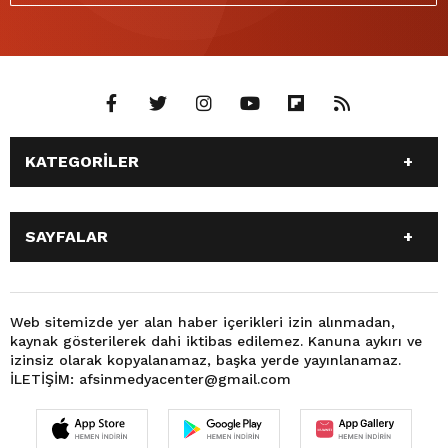
KATEGORİLER
ANASAYFA
GÜNDEM
SAYFALAR
SİYASET
EĞİTİM
SPOR
EKONOMİ
ANASAYFA
GÜNDEM
TEKNOLOJİ
3. SAYFA
SİYASET
EĞİTİM
Web sitemizde yer alan haber içerikleri izin alınmadan,
BÜYÜKŞEHİR BELEDİYESİ
DÜNYA
kaynak gösterilerek dahi iktibas edilemez. Kanuna aykırı ve
SPOR
EKONOMİ
FOTO GALERİ
KÜLTÜR SANAT
izinsiz olarak kopyalanamaz, başka yerde yayınlanamaz.
TEKNOLOJİ
3. SAYFA
İLETİŞİM: afsinmedyacenter@gmail.com
MAGAZİN
OTOMOBİL
BÜYÜKŞEHİR BELEDİYESİ
DÜNYA
SAĞLIK
VIDEO GALERİ
FOTO GALERİ
KÜLTÜR SANAT
YEREL HABERLER
KÜNYE