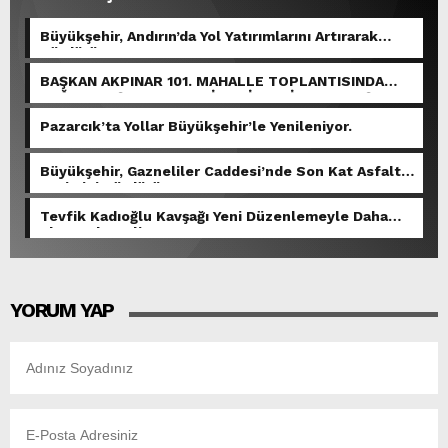
Büyükşehir, Andırın’da Yol Yatırımlarını Artırarak
Sürdürüyor.
BAŞKAN AKPINAR 101. MAHALLE TOPLANTISINDA
BAĞLARBAŞI MAHALLESİ SAKİNLERİYLE BULUŞTU.
Pazarcık’ta Yollar Büyükşehir’le Yenileniyor.
Büyükşehir, Gazneliler Caddesi’nde Son Kat Asfalt
Serimini Sürdürüyor.
Tevfik Kadıoğlu Kavşağı Yeni Düzenlemeyle Daha
Akıcı Hale Geliyor.
YORUM YAP