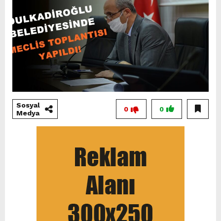
Sosyal
0
0
Medya