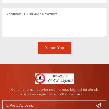
Yorum Yap
Günün önemli haberlerinden anında bilgi sahibi olmak
istiyorsanız eğer haber bültenine üye olun.