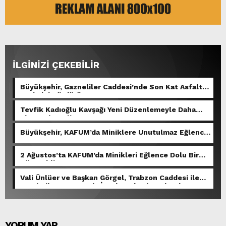
İLGİNİZİ ÇEKEBİLİR
Büyükşehir, Gazneliler Caddesi’nde Son Kat Asfalt
Serimini Sürdürüyor.
Tevfik Kadıoğlu Kavşağı Yeni Düzenlemeyle Daha
Akıcı Hale Geliyor.
Büyükşehir, KAFUM’da Miniklere Unutulmaz Eğlence
Yaşattı.
2 Ağustos’ta KAFUM’da Minikleri Eğlence Dolu Bir
Gün Bekliyor.
Vali Ünlüer ve Başkan Görgel, Trabzon Caddesi ile
Demirciler Çarşısı’nda İncelemelerde Bulundu.
YORUM YAP