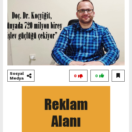
Sosyal
0
0
Medya