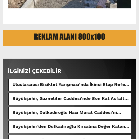
İLGİNİZİ ÇEKEBİLİR
Uluslararası Bisiklet Yarışması’nda İkinci Etap Nefes
Kesti.
Büyükşehir, Gazneliler Caddesi’nde Son Kat Asfalt
Serimini Sürdürüyor.
Büyükşehir, Dulkadiroğlu Hacı Murat Caddesi’ni
Asfalta Hazırlıyor.
Büyükşehir’den Dulkadiroğlu Kırsalına Değer Katan
Yol Yatırımı.