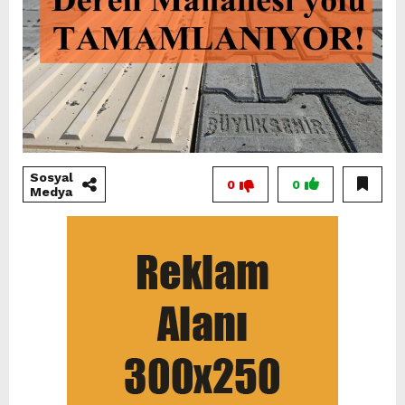
Sosyal
0
0
Medya