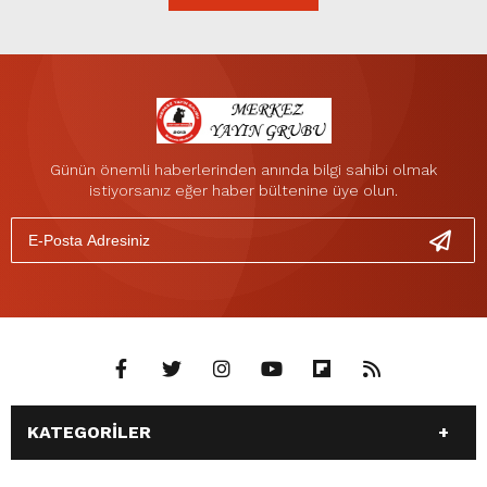
Günün önemli haberlerinden anında bilgi sahibi olmak
istiyorsanız eğer haber bültenine üye olun.
KATEGORİLER
ANASAYFA
GÜNDEM