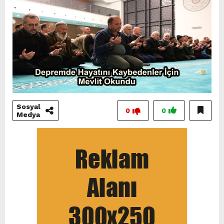
Sosyal
0
0
Medya