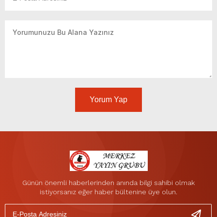
Yorum Yap
Günün önemli haberlerinden anında bilgi sahibi olmak
istiyorsanız eğer haber bültenine üye olun.