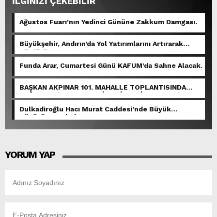
İLGİNİZİ ÇEKEBİLİR
Ağustos Fuarı’nın Yedinci Gününe Zakkum Damgası.
Büyükşehir, Andırın’da Yol Yatırımlarını Artırarak
Sürdürüyor.
Funda Arar, Cumartesi Günü KAFUM’da Sahne Alacak.
BAŞKAN AKPINAR 101. MAHALLE TOPLANTISINDA
BAĞLARBAŞI MAHALLESİ SAKİNLERİYLE BULUŞTU.
Dulkadiroğlu Hacı Murat Caddesi’nde Büyük
Dönüşüm Başladı.
YORUM YAP