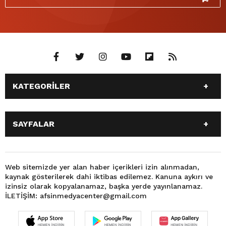
KATEGORİLER
ANASAYFA
GÜNDEM
SAYFALAR
SİYASET
EĞİTİM
SPOR
EKONOMİ
ANASAYFA
GÜNDEM
TEKNOLOJİ
3. SAYFA
SİYASET
EĞİTİM
Web sitemizde yer alan haber içerikleri izin alınmadan,
BÜYÜKŞEHİR BELEDİYESİ
DÜNYA
kaynak gösterilerek dahi iktibas edilemez. Kanuna aykırı ve
SPOR
EKONOMİ
FOTO GALERİ
KÜLTÜR SANAT
izinsiz olarak kopyalanamaz, başka yerde yayınlanamaz.
TEKNOLOJİ
3. SAYFA
İLETİŞİM: afsinmedyacenter@gmail.com
MAGAZİN
OTOMOBİL
BÜYÜKŞEHİR BELEDİYESİ
DÜNYA
SAĞLIK
VIDEO GALERİ
FOTO GALERİ
KÜLTÜR SANAT
YEREL HABERLER
KÜNYE