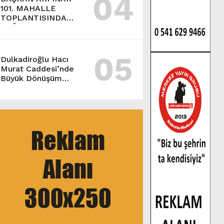
04
101. MAHALLE
TOPLANTISINDA
BAĞLARBAŞI
MAHALLESİ
SAKİNLERİYLE
05
BULUŞTU.
Dulkadiroğlu Hacı
Murat Caddesi’nde
Büyük Dönüşüm
Başladı.