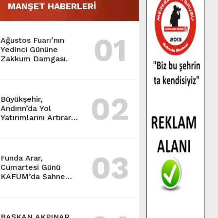
MANŞET HABERLERİ
01
Ağustos Fuarı’nın
Yedinci Gününe
Zakkum Damgası.
02
Büyükşehir,
Andırın’da Yol
Yatırımlarını Artırarak
Sürdürüyor.
03
Funda Arar,
Cumartesi Günü
KAFUM’da Sahne
Alacak.
BAŞKAN AKPINAR