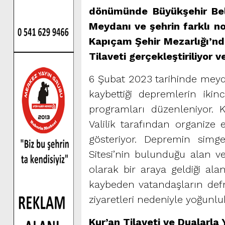
dönümünde Büyükşehir Beled
Meydanı ve şehrin farklı n
Kapıçam Şehir Mezarlığı’nda
Tilaveti gerçekleştiriliyor v
6 Şubat 2023 tarihinde meyd
kaybettiği depremlerin ik
programları düzenleniyor.
Valilik tarafından organize
gösteriyor. Depremin simg
Sitesi’nin bulunduğu alan v
olarak bir araya geldiği al
kaybeden vatandaşların defn
ziyaretleri nedeniyle yoğunl
Kur’an Tilaveti ve Dualarla 