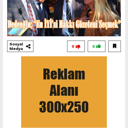
Sosyal
0
0
Medya