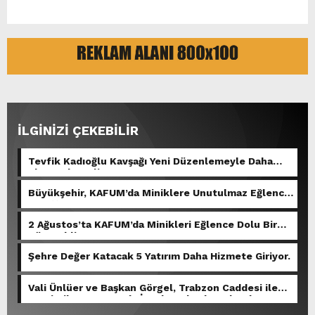
İLGİNİZİ ÇEKEBİLİR
Tevfik Kadıoğlu Kavşağı Yeni Düzenlemeyle Daha
Akıcı Hale Geliyor.
Büyükşehir, KAFUM’da Miniklere Unutulmaz Eğlence
Yaşattı.
2 Ağustos’ta KAFUM’da Minikleri Eğlence Dolu Bir
Gün Bekliyor.
Şehre Değer Katacak 5 Yatırım Daha Hizmete Giriyor.
Vali Ünlüer ve Başkan Görgel, Trabzon Caddesi ile
Demirciler Çarşısı’nda İncelemelerde Bulundu.