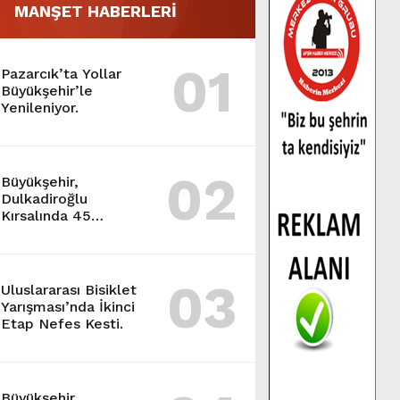
MANŞET HABERLERİ
01
Pazarcık’ta Yollar
Büyükşehir’le
Yenileniyor.
02
Büyükşehir,
Dulkadiroğlu
Kırsalında 45
Milyonluk Yol
Yatırımını Tamamladı.
03
Uluslararası Bisiklet
Yarışması’nda İkinci
Etap Nefes Kesti.
Büyükşehir,