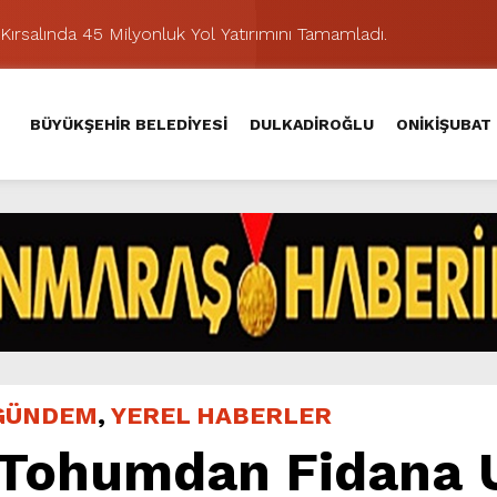
Kırsalında 45 Milyonluk Yol Yatırımını Tamamladı.
şması’nda İkinci Etap Nefes Kesti.
addesi’nde Son Kat Asfalt Serimini Sürdürüyor.
BÜYÜKŞEHİR BELEDİYESİ
DULKADİROĞLU
ONİKİŞUBAT
Hacı Murat Caddesi’ni Asfalta Hazırlıyor.
lu Kırsalına Değer Katan Yol Yatırımı.
nda Eğlence ve Nostalji Bir Aradaydı.
Yeni Düzenlemeyle Daha Akıcı Hale Geliyor.
ik Ziyafeti Yaşatacak.
stos Fuarı’nda Hayat Bulacak
hir’le Yenileniyor.
GÜNDEM
,
YEREL HABERLER
 Tohumdan Fidana 