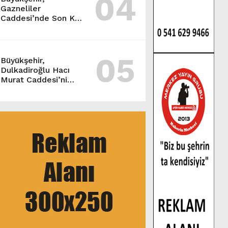
04
Gazneliler
Caddesi’nde Son Kat
Asfalt Serimini
Sürdürüyor.
05
Büyükşehir,
Dulkadiroğlu Hacı
Murat Caddesi’ni
Asfalta Hazırlıyor.