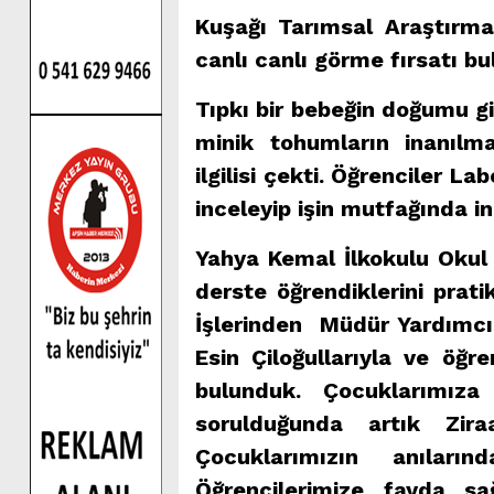
Kuşağı Tarımsal Araştırma
canlı canlı görme fırsatı bu
Tıpkı bir bebeğin doğumu g
minik tohumların inanılma
ilgilisi çekti. Öğrenciler 
inceleyip işin mutfağında i
Yahya Kemal İlkokulu Okul 
derste öğrendiklerini prat
İşlerinden Müdür Yardımcı
Esin Çiloğullarıyla ve öğre
bulunduk. Çocuklarımıza
sorulduğunda artık Zira
Çocuklarımızın anılar
Öğrencilerimize fayda sa