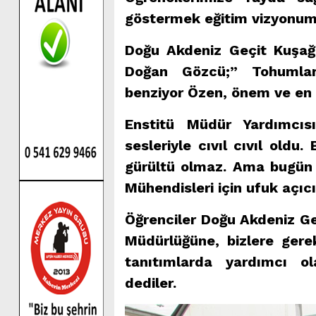
göstermek eğitim vizyonumu
Doğu Akdeniz Geçit Kuşağ
Doğan Gözcü;” Tohumları
benziyor Özen, önem ve en ö
Enstitü Müdür Yardımcı
sesleriyle cıvıl cıvıl oldu
gürültü olmaz. Ama bugün 
Mühendisleri için ufuk açıcı
Öğrenciler Doğu Akdeniz Ge
Müdürlüğüne, bizlere gerek
tanıtımlarda yardımcı o
dediler.