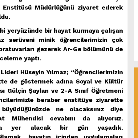
 Enstitüsü Müdürlüğünü ziyaret ederek
ldu.
ibi yeryüzünde bir hayat kurmaya çalışan
z serüveni minik öğrencilerimizin çok
Laboratuvarları gezerek Ar-Ge bölümünü de
nceleme yaptı.
Lideri Hüseyin Yılmaz; “Öğrencilerimizin
ikte de göstermek adına Soyal ve Kültür
sı Gülçin Şaylan ve 2-A Sınıf Öğretmeni
ncilerimizle beraber enstitüye ziyarette
 büyüdüğünüzde ne olacaksınız diye
at Mühendisi cevabını da alıyoruz.
ında yer alacak bir gün yaşadık.
ğlamak, hayatın içinden uygulamaları