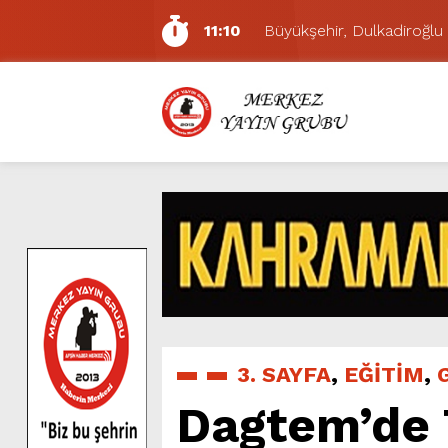
11:10
Büyükşehir, Dulkadiroğlu 
5:17
Uluslararası Bisiklet Yarı
5:15
Büyükşehir, Gazneliler C
6:54
Büyükşehir, Dulkadiroğlu 
6:53
Büyükşehir’den Dulkadiroğ
6:50
Geleneksel Ağustos Fuarı’
6:48
Tevfik Kadıoğlu Kavşağı 
10:21
Dedublüman KAFUM’da Müz
16:31
Yeşilçam’ın Efsanesi Ağu
11:14
Pazarcık’ta Yollar Büyükşe
3. SAYFA
,
EĞİTİM
,
Dagtem’de