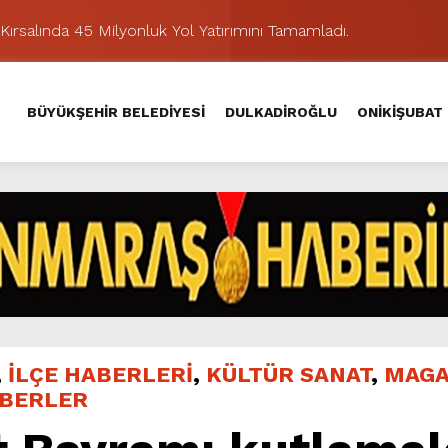
Kırsalında 45 Milyonluk Yol Yatırımını Tamamladı.
şması’nda İkinci Etap Nefes Kesti.
addesi’nde Son Kat Asfalt Serimini Sürdürüyor.
BÜYÜKŞEHİR BELEDİYESİ
DULKADİROĞLU
ONİKİŞUBAT
Hacı Murat Caddesi’ni Asfalta Hazırlıyor.
lu Kırsalına Değer Katan Yol Yatırımı.
nda Eğlence ve Nostalji Bir Aradaydı.
Yeni Düzenlemeyle Daha Akıcı Hale Geliyor.
ik Ziyafeti Yaşatacak.
stos Fuarı’nda Hayat Bulacak
hir’le Yenileniyor.
,
İLÇE HABERLERİ
,
KÜLTÜR SANAT
,
MAGA
ABERLER