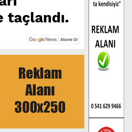
arı
 taçlandı.