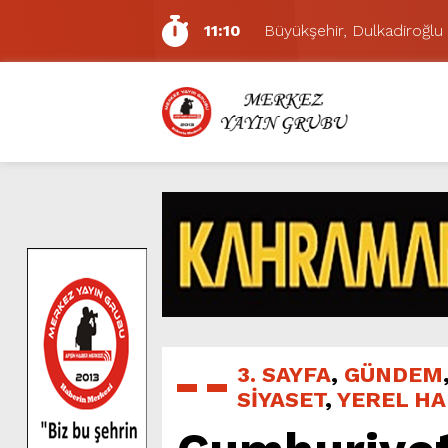
11:10
Büyükşehir, Dulkadiroğlu 
5:17
Uluslararası Bisiklet Yarı
5:15
Büyükşehir, Gazneliler C
6:54
Büyükşehir, Dulkadiroğlu 
6:53
Büyükşehir’den Dulkadiroğ
6:50
Geleneksel Ağustos Fuarı’
6:48
Tevfik Kadıoğlu Kavşağı 
10:21
Dedublüman KAFUM’da Müz
16:31
Yeşilçam’ın Efsanesi Ağu
11:14
Pazarcık’ta Yollar Büyükşe
3. SAYFA
,
GÜNDEM
SİYASET
,
YEREL H