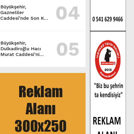
04
Büyükşehir,
Gazneliler
Caddesi’nde Son Kat
Asfalt Serimini
Sürdürüyor.
05
Büyükşehir,
Dulkadiroğlu Hacı
Murat Caddesi’ni
Asfalta Hazırlıyor.