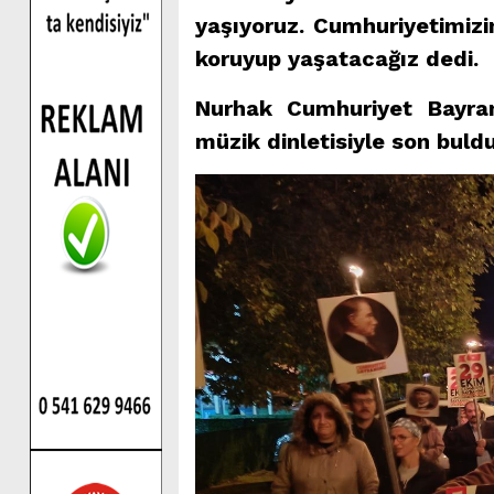
yaşıyoruz. Cumhuriyetimizin
koruyup yaşatacağız dedi.
Nurhak Cumhuriyet Bayram
müzik dinletisiyle son buldu