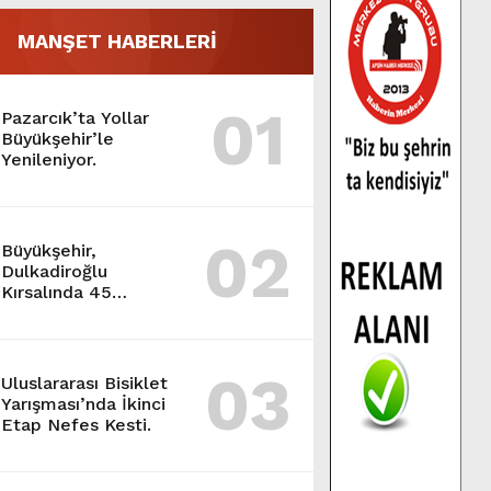
MANŞET HABERLERİ
01
Pazarcık’ta Yollar
Büyükşehir’le
Yenileniyor.
02
Büyükşehir,
Dulkadiroğlu
Kırsalında 45
Milyonluk Yol
Yatırımını Tamamladı.
03
Uluslararası Bisiklet
Yarışması’nda İkinci
Etap Nefes Kesti.