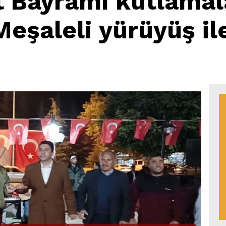
 Bayramı kutlamal
eşaleli yürüyüş ile