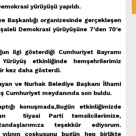
Demokrasi yürüyüşü yapıldı.
ye Başkanlığı organizesinde gerçekleşen
aleli Demokrasi yürüyüşüne 7’den 70’e
ğun ilgi gösterdiği Cumhuriyet Bayramı
Yürüyüş etkinliğinde hemşehrilerimiz
ir kez daha gösterdi.
yan ve Nurhak Belediye Başkanı İlhami
yüş Cumhuriyet meydanında son buldu.
ptığı konuşmada,Bugün etkinliğimizde
yan Siyasi Parti temsilcilerimize,
andaşlarımıza teşekkür ediyorum.
 yılının coşkusunu bugün hep birlikte