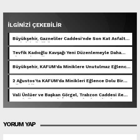
İLGİNİZİ ÇEKEBİLİR
Büyükşehir, Gazneliler Caddesi’nde Son Kat Asfalt
Serimini Sürdürüyor.
Tevfik Kadıoğlu Kavşağı Yeni Düzenlemeyle Daha
Akıcı Hale Geliyor.
Büyükşehir, KAFUM’da Miniklere Unutulmaz Eğlence
Yaşattı.
2 Ağustos’ta KAFUM’da Minikleri Eğlence Dolu Bir
Gün Bekliyor.
Vali Ünlüer ve Başkan Görgel, Trabzon Caddesi ile
Demirciler Çarşısı’nda İncelemelerde Bulundu.
YORUM YAP