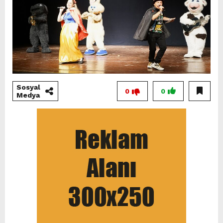
Sosyal
0
0
Medya