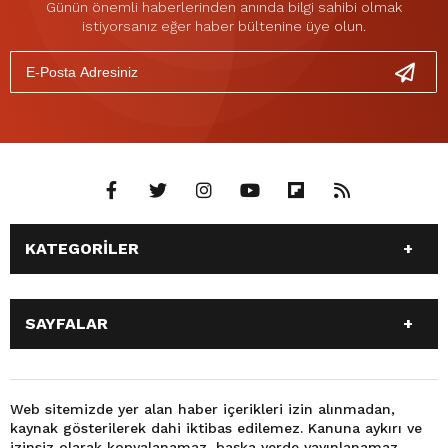
Günün önemli haberlerinden anında bilgi sahibi olmak
istiyorsanız eğer haber bültenine üye olun.
KATEGORİLER
ANASAYFA
GÜNDEM
SAYFALAR
SİYASET
EĞİTİM
SPOR
EKONOMİ
ANASAYFA
GÜNDEM
TEKNOLOJİ
3. SAYFA
SİYASET
EĞİTİM
Web sitemizde yer alan haber içerikleri izin alınmadan,
BÜYÜKŞEHİR BELEDİYESİ
DÜNYA
kaynak gösterilerek dahi iktibas edilemez. Kanuna aykırı ve
SPOR
EKONOMİ
FOTO GALERİ
KÜLTÜR SANAT
izinsiz olarak kopyalanamaz, başka yerde yayınlanamaz.