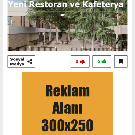
Sosyal
0
0
Medya