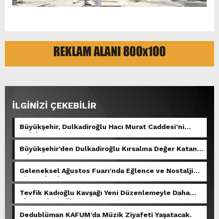
İLGİNİZİ ÇEKEBİLİR
Büyükşehir, Dulkadiroğlu Hacı Murat Caddesi’ni
Asfalta Hazırlıyor.
Büyükşehir’den Dulkadiroğlu Kırsalına Değer Katan
Yol Yatırımı.
Geleneksel Ağustos Fuarı’nda Eğlence ve Nostalji
Bir Aradaydı.
Tevfik Kadıoğlu Kavşağı Yeni Düzenlemeyle Daha
Akıcı Hale Geliyor.
Dedublüman KAFUM’da Müzik Ziyafeti Yaşatacak.