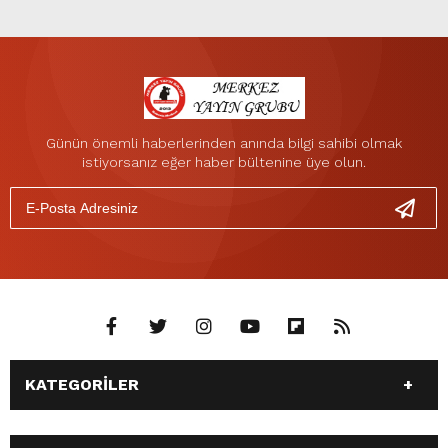
Günün önemli haberlerinden anında bilgi sahibi olmak
istiyorsanız eğer haber bültenine üye olun.
KATEGORİLER
ANASAYFA
GÜNDEM