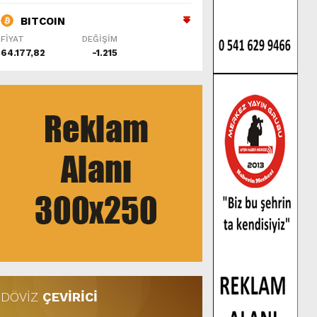
BITCOIN
FİYAT
DEĞİŞİM
64.177,82
-1.215
DÖVİZ
ÇEVİRİCİ