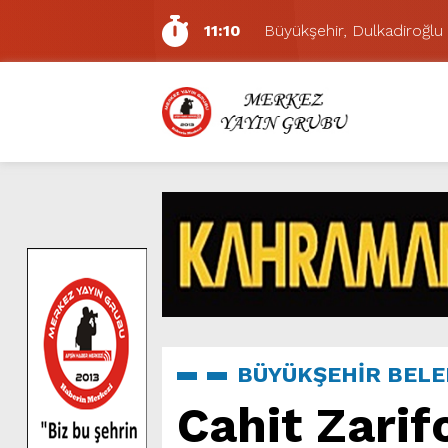
11:10
Büyükşehir, Dulkadiroğlu 
5:17
Uluslararası Bisiklet Yarı
5:15
Büyükşehir, Gazneliler C
6:54
Büyükşehir, Dulkadiroğlu 
6:53
Büyükşehir’den Dulkadiroğ
6:50
Geleneksel Ağustos Fuarı’
6:48
Tevfik Kadıoğlu Kavşağı 
10:21
Dedublüman KAFUM’da Müz
16:31
Yeşilçam’ın Efsanesi Ağu
11:14
Pazarcık’ta Yollar Büyükşe
BÜYÜKŞEHİR BELE
Cahit Zarif