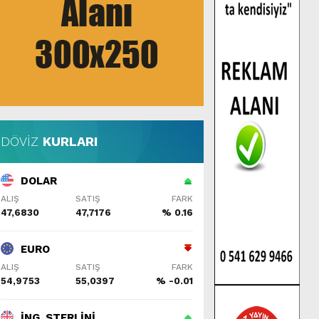
DÖVİZ
KURLARI
DOLAR
ALIŞ
SATIŞ
FARK
47,6830
47,7176
% 0.16
EURO
ALIŞ
SATIŞ
FARK
54,9753
55,0397
% -0.01
İNG. STERLİNİ