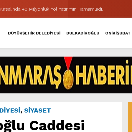
Kırsalında 45 Milyonluk Yol Yatırımını Tamamladı.
şması’nda İkinci Etap Nefes Kesti.
addesi’nde Son Kat Asfalt Serimini Sürdürüyor.
BÜYÜKŞEHİR BELEDİYESİ
DULKADİROĞLU
ONİKİŞUBAT
Hacı Murat Caddesi’ni Asfalta Hazırlıyor.
lu Kırsalına Değer Katan Yol Yatırımı.
nda Eğlence ve Nostalji Bir Aradaydı.
Yeni Düzenlemeyle Daha Akıcı Hale Geliyor.
ik Ziyafeti Yaşatacak.
stos Fuarı’nda Hayat Bulacak
hir’le Yenileniyor.
DİYESİ
,
SİYASET
oğlu Caddesi