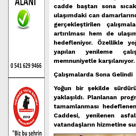
cadde baştan sona sıcak 
ulaşımdaki can damarlarınd
gerçekleştirilen çalışma
artırılması hem de ulaşı
hedefleniyor. Özellikle y
yapılan yenileme çalı
memnuniyetle karşılanıyor.
Çalışmalarda Sona Gelindi
Yoğun bir şekilde sürdür
yaklaşıldı. Planlanan pro
tamamlanması hedeflenen 
Caddesi, yenilenen asf
vatandaşların hizmetine su