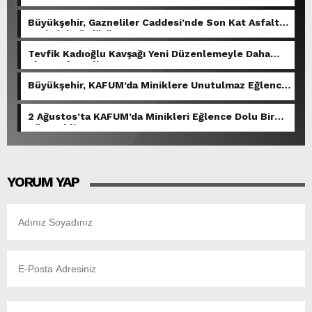
Büyükşehir, Gazneliler Caddesi’nde Son Kat Asfalt
Serimini Sürdürüyor.
Tevfik Kadıoğlu Kavşağı Yeni Düzenlemeyle Daha
Akıcı Hale Geliyor.
Büyükşehir, KAFUM’da Miniklere Unutulmaz Eğlence
Yaşattı.
2 Ağustos’ta KAFUM’da Minikleri Eğlence Dolu Bir
Gün Bekliyor.
YORUM YAP