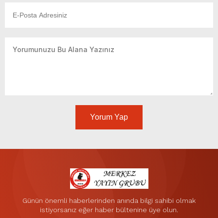
Yorum Yap
Günün önemli haberlerinden anında bilgi sahibi olmak
istiyorsanız eğer haber bültenine üye olun.