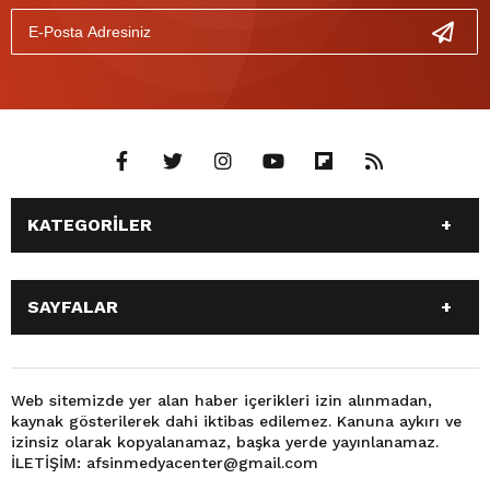
KATEGORİLER
ANASAYFA
GÜNDEM
SAYFALAR
SİYASET
EĞİTİM
SPOR
EKONOMİ
ANASAYFA
GÜNDEM
TEKNOLOJİ
3. SAYFA
SİYASET
EĞİTİM
Web sitemizde yer alan haber içerikleri izin alınmadan,
BÜYÜKŞEHİR BELEDİYESİ
DÜNYA
kaynak gösterilerek dahi iktibas edilemez. Kanuna aykırı ve
SPOR
EKONOMİ
FOTO GALERİ
KÜLTÜR SANAT
izinsiz olarak kopyalanamaz, başka yerde yayınlanamaz.
TEKNOLOJİ
3. SAYFA
İLETİŞİM: afsinmedyacenter@gmail.com
MAGAZİN
OTOMOBİL
BÜYÜKŞEHİR BELEDİYESİ
DÜNYA