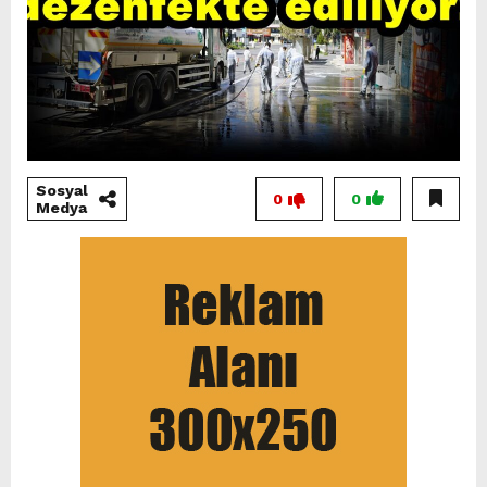
Sosyal
0
0
Medya