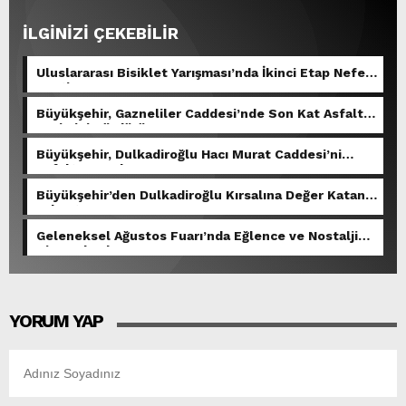
İLGİNİZİ ÇEKEBİLİR
Uluslararası Bisiklet Yarışması’nda İkinci Etap Nefes
Kesti.
Büyükşehir, Gazneliler Caddesi’nde Son Kat Asfalt
Serimini Sürdürüyor.
Büyükşehir, Dulkadiroğlu Hacı Murat Caddesi’ni
Asfalta Hazırlıyor.
Büyükşehir’den Dulkadiroğlu Kırsalına Değer Katan
Yol Yatırımı.
Geleneksel Ağustos Fuarı’nda Eğlence ve Nostalji
Bir Aradaydı.
YORUM YAP