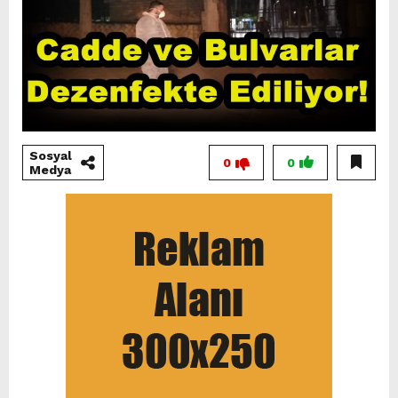
Sosyal
0
0
Medya