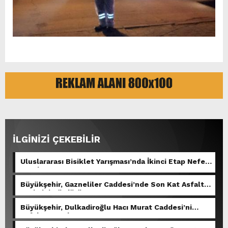
İLGİNİZİ ÇEKEBİLİR
Uluslararası Bisiklet Yarışması’nda İkinci Etap Nefes
Kesti.
Büyükşehir, Gazneliler Caddesi’nde Son Kat Asfalt
Serimini Sürdürüyor.
Büyükşehir, Dulkadiroğlu Hacı Murat Caddesi’ni
Asfalta Hazırlıyor.