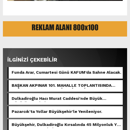
İLGİNİZİ ÇEKEBİLİR
Funda Arar, Cumartesi Günü KAFUM’da Sahne Alacak.
BAŞKAN AKPINAR 101. MAHALLE TOPLANTISINDA
BAĞLARBAŞI MAHALLESİ SAKİNLERİYLE BULUŞTU.
Dulkadiroğlu Hacı Murat Caddesi’nde Büyük
Dönüşüm Başladı.
Pazarcık’ta Yollar Büyükşehir’le Yenileniyor.
Büyükşehir, Dulkadiroğlu Kırsalında 45 Milyonluk Yol
Yatırımını Tamamladı.