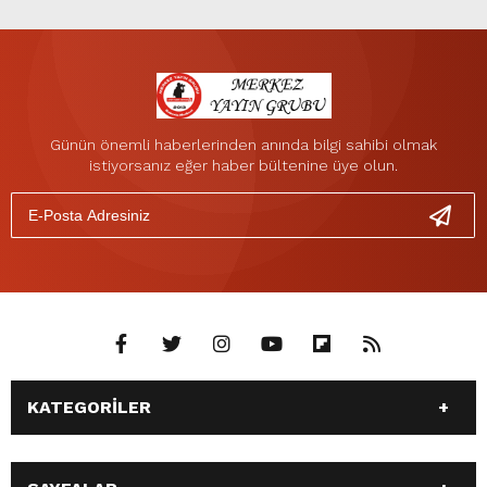
Günün önemli haberlerinden anında bilgi sahibi olmak
istiyorsanız eğer haber bültenine üye olun.
KATEGORİLER
ANASAYFA
GÜNDEM