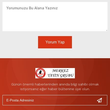
Yorum Yap
Günün önemli haberlerinden anında bilgi sahibi olmak
istiyorsanız eğer haber bültenine üye olun.