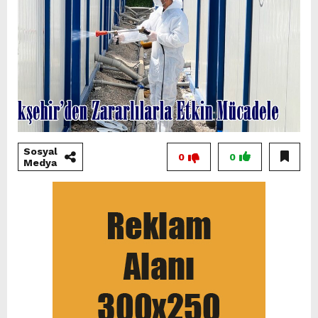
Sosyal
0
0
Medya