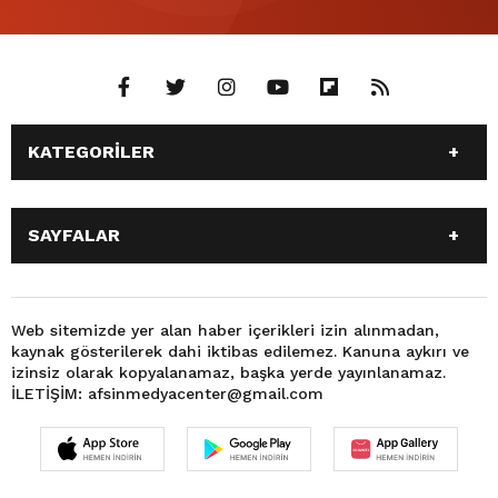
KATEGORİLER
ANASAYFA
GÜNDEM
SAYFALAR
SİYASET
EĞİTİM
SPOR
EKONOMİ
ANASAYFA
GÜNDEM
TEKNOLOJİ
3. SAYFA
SİYASET
EĞİTİM
Web sitemizde yer alan haber içerikleri izin alınmadan,
BÜYÜKŞEHİR BELEDİYESİ
DÜNYA
kaynak gösterilerek dahi iktibas edilemez. Kanuna aykırı ve
SPOR
EKONOMİ
FOTO GALERİ
KÜLTÜR SANAT
izinsiz olarak kopyalanamaz, başka yerde yayınlanamaz.
TEKNOLOJİ
3. SAYFA
İLETİŞİM: afsinmedyacenter@gmail.com
MAGAZİN
OTOMOBİL
BÜYÜKŞEHİR BELEDİYESİ
DÜNYA
SAĞLIK
VIDEO GALERİ
FOTO GALERİ
KÜLTÜR SANAT
YEREL HABERLER
KÜNYE
MAGAZİN
OTOMOBİL
İLETİŞİM