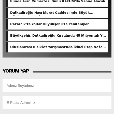
Funda Arar, Cumartesi Günü KAFUM’da Sahne Alacak.
Dulkadiroğlu Hacı Murat Caddesi’nde Büyük
Dönüşüm Başladı.
Pazarcık’ta Yollar Büyükşehir’le Yenileniyor.
Büyükşehir, Dulkadiroğlu Kırsalında 45 Milyonluk Yol
Yatırımını Tamamladı.
Uluslararası Bisiklet Yarışması’nda İkinci Etap Nefes
Kesti.
YORUM YAP