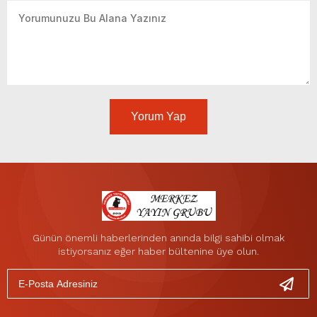
Yorum Yap
Günün önemli haberlerinden anında bilgi sahibi olmak
istiyorsanız eğer haber bültenine üye olun.