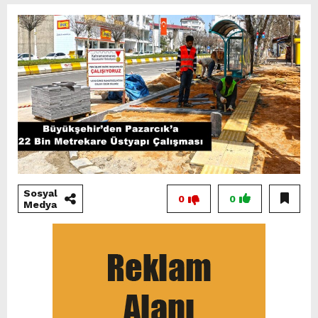
Sosyal
0
0
Medya