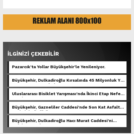
İLGİNİZİ ÇEKEBİLİR
Pazarcık’ta Yollar Büyükşehir’le Yenileniyor.
Büyükşehir, Dulkadiroğlu Kırsalında 45 Milyonluk Yol
Yatırımını Tamamladı.
Uluslararası Bisiklet Yarışması’nda İkinci Etap Nefes
Kesti.
Büyükşehir, Gazneliler Caddesi’nde Son Kat Asfalt
Serimini Sürdürüyor.
Büyükşehir, Dulkadiroğlu Hacı Murat Caddesi’ni
Asfalta Hazırlıyor.